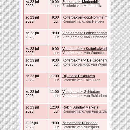
za 22 jul
10:00
Zomermarkt Medemblik
2023
uur
Braderie van Medemblik
zo 23 jul
9:00
Kofferbakverkoop/Rommelmarkt Herpen
2023
uur
Rommelmarkt van Herpen
zo 23 jul
9:00
Vlooienmarkt Leidschendam
2023
uur
Vlooienmarkt van Leidschendam
zo 23 jul
9:00
Vlooienmarkt / Kofferbakverkoop Woerden
2023
uur
Vlooienmarkt van Woerden
zo 23 jul
9:30
Kofferbakmarkt De Groene Wig
2023
uur
Kofferbakverkoop van Wormer
zo 23 jul
11:00
Dijkmarkt Enkhuizen
2023
uur
Braderie van Enkhuizen
zo 23 jul
11:00
Vlooienmarkt Schiedam
2023
uur
Vlooienmarkt van Schiedam
zo 23 jul
12:00
Rokin Sunday Markets
2023
uur
Rommelmarkt van Amsterdam
di 25 jul
9:00
Zomermarkt Nunspeet
2023
uur
Braderie van Nunspeet