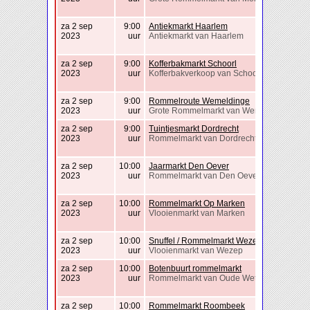
za 2 sep
9:00
Antiekmarkt Haarlem
2023
uur
Antiekmarkt van Haarlem
za 2 sep
9:00
Kofferbakmarkt Schoorl
2023
uur
Kofferbakverkoop van Schoorl
za 2 sep
9:00
Rommelroute Wemeldinge
2023
uur
Grote Rommelmarkt van Wemeldinge
za 2 sep
9:00
Tuintjesmarkt Dordrecht
2023
uur
Rommelmarkt van Dordrecht
za 2 sep
10:00
Jaarmarkt Den Oever
2023
uur
Rommelmarkt van Den Oever
za 2 sep
10:00
Rommelmarkt Op Marken
2023
uur
Vlooienmarkt van Marken
za 2 sep
10:00
Snuffel / Rommelmarkt Wezep
2023
uur
Vlooienmarkt van Wezep
za 2 sep
10:00
Botenbuurt rommelmarkt
2023
uur
Rommelmarkt van Oude Wetering
za 2 sep
10:00
Rommelmarkt Roombeek