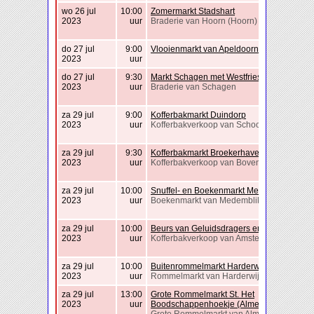
wo 26 jul
10:00
Zomermarkt Stadshart
2023
uur
Braderie van Hoorn (Hoorn)
do 27 jul
9:00
Vlooienmarkt van Apeldoorn
2023
uur
do 27 jul
9:30
Markt Schagen met Westfriese Folklore
2023
uur
Braderie van Schagen
za 29 jul
9:00
Kofferbakmarkt Duindorp
2023
uur
Kofferbakverkoop van Schoorl
za 29 jul
9:30
Kofferbakmarkt Broekerhaven
2023
uur
Kofferbakverkoop van Bovenkarspel
za 29 jul
10:00
Snuffel- en Boekenmarkt Medemblik
2023
uur
Boekenmarkt van Medemblik
za 29 jul
10:00
Beurs van Geluidsdragers en 78t platen
2023
uur
Kofferbakverkoop van Amsterdam
za 29 jul
10:00
Buitenrommelmarkt Harderwijk
2023
uur
Rommelmarkt van Harderwijk
za 29 jul
13:00
Grote Rommelmarkt St. Het
2023
uur
Boodschappenhoekje (Almere)