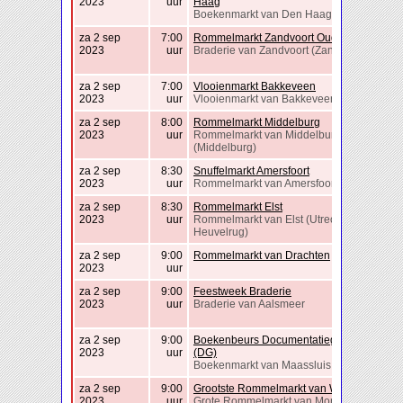
2023
uur
Haag
Boekenmarkt van Den Haag
za 2 sep
7:00
Rommelmarkt Zandvoort Oud-noord
2023
uur
Braderie van Zandvoort (Zandvoort)
za 2 sep
7:00
Vlooienmarkt Bakkeveen
2023
uur
Vlooienmarkt van Bakkeveen
za 2 sep
8:00
Rommelmarkt Middelburg
2023
uur
Rommelmarkt van Middelburg
(Middelburg)
za 2 sep
8:30
Snuffelmarkt Amersfoort
2023
uur
Rommelmarkt van Amersfoort
za 2 sep
8:30
Rommelmarkt Elst
2023
uur
Rommelmarkt van Elst (Utrechtse
Heuvelrug)
za 2 sep
9:00
Rommelmarkt van Drachten
2023
uur
za 2 sep
9:00
Feestweek Braderie
2023
uur
Braderie van Aalsmeer
za 2 sep
9:00
Boekenbeurs Documentatiegroep ’40-’45
2023
uur
(DG)
Boekenmarkt van Maassluis
za 2 sep
9:00
Grootste Rommelmarkt van Waterland
2023
uur
Grote Rommelmarkt van Monnickendam