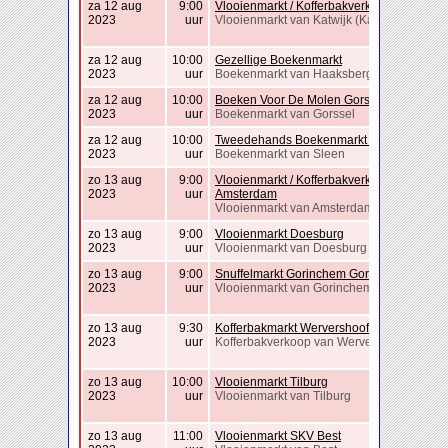
za 12 aug
9:00
Vlooienmarkt / Kofferbakverkoop Katwijk
2023
uur
Vlooienmarkt van Katwijk (Katwijk)
za 12 aug
10:00
Gezellige Boekenmarkt
2023
uur
Boekenmarkt van Haaksbergen
za 12 aug
10:00
Boeken Voor De Molen Gorssel
2023
uur
Boekenmarkt van Gorssel
za 12 aug
10:00
Tweedehands Boekenmarkt Sleen
2023
uur
Boekenmarkt van Sleen
zo 13 aug
9:00
Vlooienmarkt / Kofferbakverkoop
2023
uur
Amsterdam
Vlooienmarkt van Amsterdam
zo 13 aug
9:00
Vlooienmarkt Doesburg
2023
uur
Vlooienmarkt van Doesburg
zo 13 aug
9:00
Snuffelmarkt Gorinchem Gorinchem
2023
uur
Vlooienmarkt van Gorinchem
zo 13 aug
9:30
Kofferbakmarkt Wervershoof
2023
uur
Kofferbakverkoop van Wervershoof
zo 13 aug
10:00
Vlooienmarkt Tilburg
2023
uur
Vlooienmarkt van Tilburg
zo 13 aug
11:00
Vlooienmarkt SKV Best