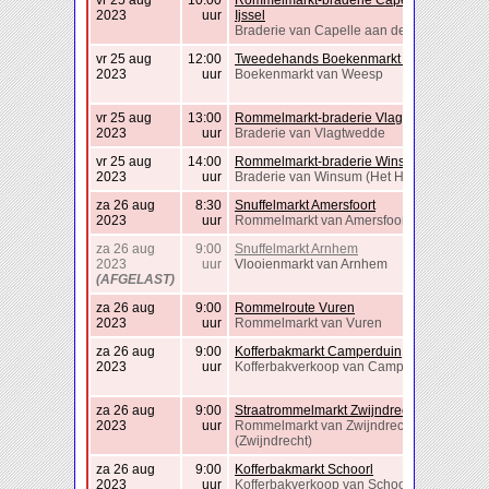
vr 25 aug
10:00
Rommelmarkt-braderie Capelle Aan Den
2023
uur
Ijssel
Braderie van Capelle aan den IJssel
vr 25 aug
12:00
Tweedehands Boekenmarkt Weesp
2023
uur
Boekenmarkt van Weesp
vr 25 aug
13:00
Rommelmarkt-braderie Vlagtwedde
2023
uur
Braderie van Vlagtwedde
vr 25 aug
14:00
Rommelmarkt-braderie Winsum
2023
uur
Braderie van Winsum (Het Hogeland)
za 26 aug
8:30
Snuffelmarkt Amersfoort
2023
uur
Rommelmarkt van Amersfoort
za 26 aug
9:00
Snuffelmarkt Arnhem
2023
uur
Vlooienmarkt van Arnhem
(AFGELAST)
za 26 aug
9:00
Rommelroute Vuren
2023
uur
Rommelmarkt van Vuren
za 26 aug
9:00
Kofferbakmarkt Camperduin
2023
uur
Kofferbakverkoop van Camperduin
za 26 aug
9:00
Straatrommelmarkt Zwijndrecht
2023
uur
Rommelmarkt van Zwijndrecht
(Zwijndrecht)
za 26 aug
9:00
Kofferbakmarkt Schoorl
2023
uur
Kofferbakverkoop van Schoorl