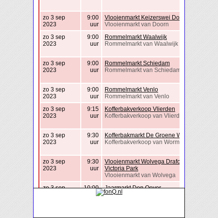
zo 3 sep
9:00
Vlooienmarkt Keizerswei Doorn
2023
uur
Vlooienmarkt van Doorn
zo 3 sep
9:00
Rommelmarkt Waalwijk
2023
uur
Rommelmarkt van Waalwijk
zo 3 sep
9:00
Rommelmarkt Schiedam
2023
uur
Rommelmarkt van Schiedam
zo 3 sep
9:00
Rommelmarkt Venlo
2023
uur
Rommelmarkt van Venlo
zo 3 sep
9:15
Kofferbakverkoop Vlierden
2023
uur
Kofferbakverkoop van Vlierden
zo 3 sep
9:30
Kofferbakmarkt De Groene Wig
2023
uur
Kofferbakverkoop van Wormer
zo 3 sep
9:30
Vlooienmarkt Wolvega Drafcentrum
2023
uur
Victoria Park
Vlooienmarkt van Wolvega
zo 3 sep
10:00
Jaarmarkt Den Oever
2023
uur
Rommelmarkt van Den Oever
zo 3 sep
10:00
Garage Sale