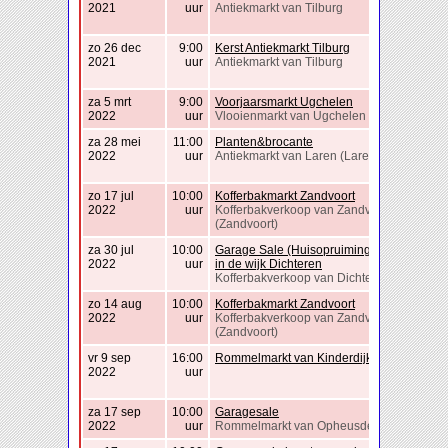
2021
uur
Antiekmarkt van Tilburg
zo 26 dec
9:00
Kerst Antiekmarkt Tilburg
2021
uur
Antiekmarkt van Tilburg
za 5 mrt
9:00
Voorjaarsmarkt Ugchelen
2022
uur
Vlooienmarkt van Ugchelen
za 28 mei
11:00
Planten&brocante
2022
uur
Antiekmarkt van Laren (Laren)
zo 17 jul
10:00
Kofferbakmarkt Zandvoort
2022
uur
Kofferbakverkoop van Zandvoort
(Zandvoort)
za 30 jul
10:00
Garage Sale (Huisopruiming) Doetinchem
2022
uur
in de wijk Dichteren
Kofferbakverkoop van Dichteren
zo 14 aug
10:00
Kofferbakmarkt Zandvoort
2022
uur
Kofferbakverkoop van Zandvoort
(Zandvoort)
vr 9 sep
16:00
Rommelmarkt van Kinderdijk
2022
uur
za 17 sep
10:00
Garagesale
2022
uur
Rommelmarkt van Opheusden