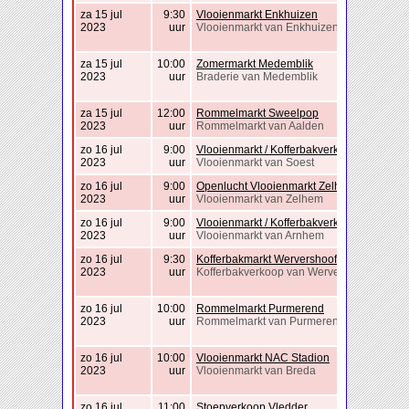
za 15 jul
9:30
Vlooienmarkt Enkhuizen
2023
uur
Vlooienmarkt van Enkhuizen
za 15 jul
10:00
Zomermarkt Medemblik
2023
uur
Braderie van Medemblik
za 15 jul
12:00
Rommelmarkt Sweelpop
2023
uur
Rommelmarkt van Aalden
zo 16 jul
9:00
Vlooienmarkt / Kofferbakverkoop Soest
2023
uur
Vlooienmarkt van Soest
zo 16 jul
9:00
Openlucht Vlooienmarkt Zelhem
2023
uur
Vlooienmarkt van Zelhem
zo 16 jul
9:00
Vlooienmarkt / Kofferbakverkoop Arnhem
2023
uur
Vlooienmarkt van Arnhem
zo 16 jul
9:30
Kofferbakmarkt Wervershoof
2023
uur
Kofferbakverkoop van Wervershoof
zo 16 jul
10:00
Rommelmarkt Purmerend
2023
uur
Rommelmarkt van Purmerend
zo 16 jul
10:00
Vlooienmarkt NAC Stadion
2023
uur
Vlooienmarkt van Breda
zo 16 jul
11:00
Stoepverkoop Vledder