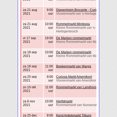
za 21 aug
9:00
Diepenheim Brocante - Curiosa
2021
uur
Vlooienmarkt van 's-Hertogenbosch
za 21 aug
10:00
Rommelmarkt Minitopia
2021
uur
Kleine Rommelmarkt van 's-
Hertogenbosch
vr 17 sep
19:00
De Marken rommelmarkt
2021
uur
Kleine Rommelmarkt van Marken
za 18 sep
10:00
De Marken rommelmarkt
2021
uur
Kleine Rommelmarkt van Marken
za 18 sep
11:00
Boekenmarkt van Warga
2021
uur
za 25 sep
9:00
Curiosa Markt Amersfoort
2021
uur
Vlooienmarkt van Amersfoort
zo 10 okt
11:00
Rommelmarkt van Landhorst
2021
uur
za 6 nov
10:00
Herfstmarkt
2021
uur
Rommelmarkt van Numansdorp
za 25 dec
9:00
Kerst Antiekmarkt Tilburg