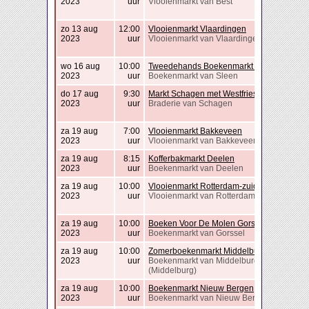
2023
uur
Vlooienmarkt van Best
zo 13 aug
12:00
Vlooienmarkt Vlaardingen
2023
uur
Vlooienmarkt van Vlaardingen
wo 16 aug
10:00
Tweedehands Boekenmarkt Sleen
2023
uur
Boekenmarkt van Sleen
do 17 aug
9:30
Markt Schagen met Westfriese Folklore
2023
uur
Braderie van Schagen
za 19 aug
7:00
Vlooienmarkt Bakkeveen
2023
uur
Vlooienmarkt van Bakkeveen
za 19 aug
8:15
Kofferbakmarkt Deelen
2023
uur
Boekenmarkt van Deelen
za 19 aug
10:00
Vlooienmarkt Rotterdam-zuid
2023
uur
Vlooienmarkt van Rotterdam
za 19 aug
10:00
Boeken Voor De Molen Gorssel
2023
uur
Boekenmarkt van Gorssel
za 19 aug
10:00
Zomerboekenmarkt Middelburg
2023
uur
Boekenmarkt van Middelburg
(Middelburg)
za 19 aug
10:00
Boekenmarkt Nieuw Bergen
2023
uur
Boekenmarkt van Nieuw Bergen