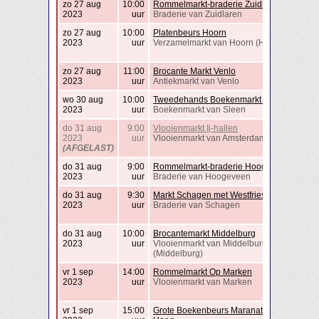
zo 27 aug
10:00
Rommelmarkt-braderie Zuidlaren
2023
uur
Braderie van Zuidlaren
zo 27 aug
10:00
Platenbeurs Hoorn
2023
uur
Verzamelmarkt van Hoorn (Hoorn)
zo 27 aug
11:00
Brocante Markt Venlo
2023
uur
Antiekmarkt van Venlo
wo 30 aug
10:00
Tweedehands Boekenmarkt Sleen
2023
uur
Boekenmarkt van Sleen
do 31 aug
9:00
Vlooienmarkt Ij-hallen
2023
uur
Vlooienmarkt van Amsterdam
(AFGELAST)
do 31 aug
9:00
Rommelmarkt-braderie Hoogeveen
2023
uur
Braderie van Hoogeveen
do 31 aug
9:30
Markt Schagen met Westfriese Folklore
2023
uur
Braderie van Schagen
do 31 aug
10:00
Brocantemarkt Middelburg
2023
uur
Vlooienmarkt van Middelburg
(Middelburg)
vr 1 sep
14:00
Rommelmarkt Op Marken
2023
uur
Vlooienmarkt van Marken
vr 1 sep
15:00
Grote Boekenbeurs Maranathakerk Den