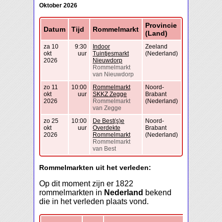
Oktober 2026
Provincie
Datum
Tijd
Rommelmarkt
(Land)
za 10
9:30
Indoor
Zeeland
okt
uur
Tuintjesmarkt
(Nederland)
2026
Nieuwdorp
Rommelmarkt
van Nieuwdorp
zo 11
10:00
Rommelmarkt
Noord-
okt
uur
SKKZ Zegge
Brabant
2026
Rommelmarkt
(Nederland)
van Zegge
zo 25
10:00
De Best(s)e
Noord-
okt
uur
Overdekte
Brabant
2026
Rommelmarkt
(Nederland)
Rommelmarkt
van Best
Rommelmarkten uit het verleden:
Op dit moment zijn er 1822
rommelmarkten in
Nederland
bekend
die in het verleden plaats vond.