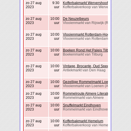
zo 27 aug
9:30
Kofferbakmarkt Wervershoof
2023
uur
Kofferbakverkoop van Wervershoof
zo 27 aug
10:00
De Neuzelbeurs
2023
uur
Vlooienmarkt van Rijswijk (Rijswijk)
zo 27 aug
10:00
Vlooienmarkt Rotterdam-Hoogvliet
2023
uur
Vlooienmarkt van Rotterdam
zo 27 aug
10:00
Boeken Rond Het Paleis Tilburg
2023
uur
Boekenmarkt van Tilburg
zo 27 aug
10:00
Vintage, Brocante, Oud Speelgoed Markt
2023
uur
Antiekmarkt van Den Haag
zo 27 aug
10:00
Gezellige Rommelmarkt Loenen
2023
uur
Vlooienmarkt van Loenen (Apeldoorn)
zo 27 aug
10:00
Rommelroute Almere Literatuurwijk
2023
uur
Rommelmarkt van Almere
zo 27 aug
10:00
Snuffelmarkt Eindhoven
2023
uur
Rommelmarkt van Eindhoven
zo 27 aug
10:00
Kofferbakmarkt Hemelum
2023
uur
Kofferbakverkoop van Hemelum