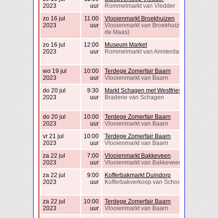
2023
uur
Rommelmarkt van Vledder
zo 16 jul
11:00
Vlooienmarkt Broekhuizen
2023
uur
Vlooienmarkt van Broekhuizen (Horst aan
de Maas)
zo 16 jul
12:00
Museum Market
2023
uur
Rommelmarkt van Amsterdam
wo 19 jul
10:00
Terdege Zomerfair Baarn
2023
uur
Vlooienmarkt van Baarn
do 20 jul
9:30
Markt Schagen met Westfriese Folklore
2023
uur
Braderie van Schagen
do 20 jul
10:00
Terdege Zomerfair Baarn
2023
uur
Vlooienmarkt van Baarn
vr 21 jul
10:00
Terdege Zomerfair Baarn
2023
uur
Vlooienmarkt van Baarn
za 22 jul
7:00
Vlooienmarkt Bakkeveen
2023
uur
Vlooienmarkt van Bakkeveen
za 22 jul
9:00
Kofferbakmarkt Duindorp
2023
uur
Kofferbakverkoop van Schoorl
za 22 jul
10:00
Terdege Zomerfair Baarn
2023
uur
Vlooienmarkt van Baarn