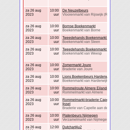
za 26 aug
10:00
De Neuzelbeurs
2023
uur
Vlooienmarkt van Rijswijk (Rijswijk)
za 26 aug
10:00
Bornse Boekenmarkt
2023
uur
Boekenmarkt van Borne
za 26 aug
10:00
Tweedehands Boekenmarkt Sleen
2023
uur
Boekenmarkt van Sleen
za 26 aug
10:00
Tweedehands Boekenmarkt Weesp
2023
uur
Boekenmarkt van Weesp
za 26 aug
10:00
Zomermarkt Joure
2023
uur
Braderie van Joure
za 26 aug
10:00
Lions Boekenbeurs Harderwijk
2023
uur
Boekenmarkt van Harderwijk
za 26 aug
10:00
Rommelroute Almere Eilandenbuurt
2023
uur
Rommelmarkt van Almere
za 26 aug
10:00
Rommelmarkt-braderie Capelle Aan Den
2023
uur
Ijssel
Braderie van Capelle aan den IJssel
za 26 aug
10:00
Platenbeurs Nijmegen
2023
uur
Verzamelmarkt van Nijmegen
za 26 aug
12:00
Dutchart4u2