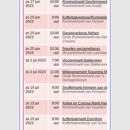
za 17 jun
10:00
Rommelmarkt Gereformeerde Kerk Andijk
2023
uur
Rommelmarkt van Andijk
zo 25 jun
9:00
Kofferbakverkoop/Rommelmarkt Herpen
2023
uur
Rommelmarkt van Herpen
zo 25 jun
10:00
Garageverkoop Alphen
2023
uur
Grote Rommelmarkt van Alphen (Alphen-
Chaam)
zo 25 jun
10:30
Smurfen verzamelbeurs
2023
uur
Verzamelmarkt van Leerdam
za 1 jul 2023
7:00
Vlooienmarkt Bakkeveen
uur
Vlooienmarkt van Bakkeveen
zo 2 jul 2023
11:00
Wijkevenement Taxandria Moves XL
uur
Grote Rommelmarkt van 's-
Hertogenbosch
za 15 jul
9:00
Snuffelmarkt Krimpen aan den IJssel
2023
uur
Rommelmarkt van Krimpen aan den IJssel
za 15 jul
9:00
Antiek en Curiosa Markt Haarlem
2023
uur
Rommelmarkt van Haarlem
za 15 jul
9:00
Kofferbakmarkt Duindorp
2023
uur
Kofferbakverkoop van Schoorl