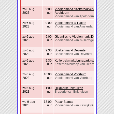
zo 6 aug
9:00
Vlooienmarkt / Kofferbakverkoop
2023
uur
Apeldoorn
Vlooienmarkt van Apeldoorn
zo 6 aug
9:00
Vlooienmarkt IJ-Hallen
2023
uur
Vlooienmarkt van Amsterdam
zo 6 aug
9:00
Gigantische Vlooienmarkt Den Bosch
2023
uur
Vlooienmarkt van 's-Hertogenbosch
zo 6 aug
9:30
Boekenmarkt Deventer
2023
uur
Boekenmarkt van Deventer
zo 6 aug
9:30
Kofferbakmarkt Lunapark (strand)
2023
uur
Kofferbakverkoop van Heerhugowaard
zo 6 aug
10:00
Vlooienmarkt Voorburg
2023
uur
Vlooienmarkt van Voorburg
zo 6 aug
11:00
Dijkmarkt Enkhuizen
2023
uur
Braderie van Enkhuizen
wo 9 aug
13:00
Pasar Blanca
2023
uur
Vlooienmarkt van Katwijk (Katwijk)