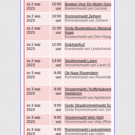
za 2 sep
10:00
Boeken Voor De Molen Gorssel
2023
uur
Boekenmarkt van Gorssel
za 2 sep
10:00
Rommelmarkt Zelhem
2023
uur
Rommelmarkt van Zelhem
za 2 sep
11:00
Grote Boekenbeurs Maranathakerk Den
2023
uur
Haag
Boekenmarkt van Den Haag
za 2 sep
12:00
Dutchart4u2
2023
uur
Kunstmarkt van Leidschendam
za 2 sep
13:00
Spullenmarkt Laren
2023
uur
Verzamelmarkt van Laren (Lochem)
zo 3 sep
8:00
Op Naar Ravenstein
2023
uur
Rommelmarkt van Ravenstein
zo 3 sep
9:00
Vlooienmarkt / Kofferbakverkoop
2023
uur
Apeldoorn
Vlooienmarkt van Apeldoorn
zo 3 sep
9:00
Grote Straatrommelmarkt Schinnen
2023
uur
Grote Rommelmarkt van Schinnen
zo 3 sep
9:00
Vlooienmarkt Veld (Gld)
2023
uur
Vlooienmarkt van Velp (Rheden)
zo 3 sep
9:00
Rommelmarkt Lavendelplein
2023
uur
Rommelmarkt van Uden