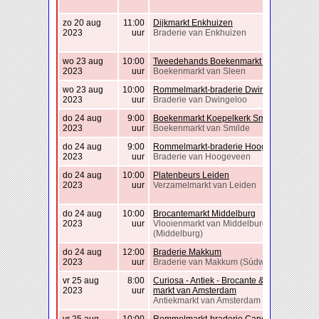
zo 20 aug
11:00
Dijkmarkt Enkhuizen
2023
uur
Braderie van Enkhuizen
wo 23 aug
10:00
Tweedehands Boekenmarkt Sleen
2023
uur
Boekenmarkt van Sleen
wo 23 aug
10:00
Rommelmarkt-braderie Dwingeloo
2023
uur
Braderie van Dwingeloo
do 24 aug
9:00
Boekenmarkt Koepelkerk Smilde
2023
uur
Boekenmarkt van Smilde
do 24 aug
9:00
Rommelmarkt-braderie Hoogeveen
2023
uur
Braderie van Hoogeveen
do 24 aug
10:00
Platenbeurs Leiden
2023
uur
Verzamelmarkt van Leiden
do 24 aug
10:00
Brocantemarkt Middelburg
2023
uur
Vlooienmarkt van Middelburg
(Middelburg)
do 24 aug
12:00
Braderie Makkum
2023
uur
Braderie van Makkum (Súdwest Fryslân)
vr 25 aug
8:00
Curiosa - Antiek - Brocante & Vintage
2023
uur
markt van Amsterdam
Antiekmarkt van Amsterdam