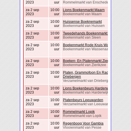
2023
uur
Rommelmarkt van Enschede
za 2 sep
10:00
Lions Boekenmarkt Maarn
2023
uur
Boekenmarkt van Maarn
za 2 sep
10:00
Huissense Boeknemarkt
2023
uur
Boekenmarkt van Huissen
za 2 sep
10:00
Tweedehands Boekenmarkt Sleen
2023
uur
Boekenmarkt van Sleen
za 2 sep
10:00
Boekenmarkt Rode Kruis Wassenaar
2023
uur
Boekenmarkt van Wassenaar
za 2 sep
10:00
Boeken- En Platenmarkt Zierikzee
2023
uur
Boekenmarkt van Zierikzee
za 2 sep
10:00
Platen, Grammofoon En Radio Beurs
2023
uur
Driebergen
Verzamelmarkt van Driebergen
za 2 sep
10:00
Lions Boekenbeurs Harderwijk
2023
uur
Boekenmarkt van Harderwijk
za 2 sep
10:00
Platenbeurs Leeuwarden
2023
uur
Verzamelmarkt van Leeuwarden
za 2 sep
10:00
Rommelmarkt Lopik
2023
uur
Rommelmarkt van Lopik
za 2 sep
10:00
Regenboog Voor Gambia
2023
uur
Vlooienmarkt van Pesse