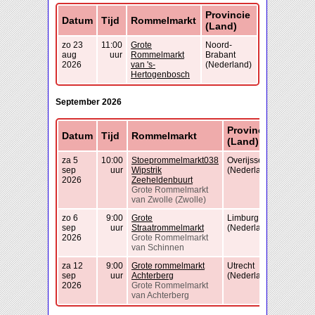
Provincie
Datum
Tijd
Rommelmarkt
(Land)
zo 23
11:00
Grote
Noord-
aug
uur
Rommelmarkt
Brabant
2026
van 's-
(Nederland)
Hertogenbosch
September 2026
Provincie
Datum
Tijd
Rommelmarkt
(Land)
za 5
10:00
Stoeprommelmarkt038
Overijssel
sep
uur
Wipstrik
(Nederland)
2026
Zeeheldenbuurt
Grote Rommelmarkt
van Zwolle (Zwolle)
zo 6
9:00
Grote
Limburg
sep
uur
Straatrommelmarkt
(Nederland)
2026
Grote Rommelmarkt
van Schinnen
za 12
9:00
Grote rommelmarkt
Utrecht
sep
uur
Achterberg
(Nederland)
2026
Grote Rommelmarkt
van Achterberg