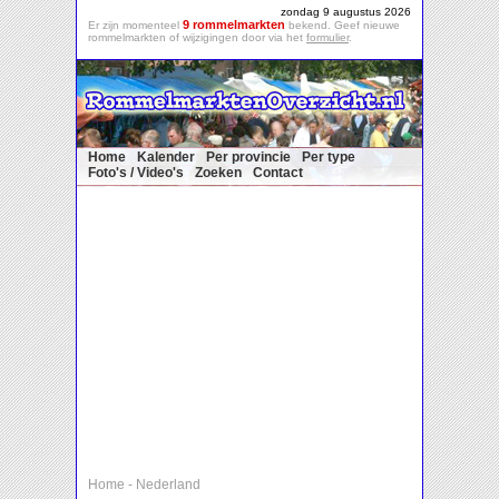
zondag 9 augustus 2026
9 rommelmarkten
Er zijn momenteel
bekend. Geef nieuwe
rommelmarkten of wijzigingen door via het
formulier
.
Home
Kalender
Per provincie
Per type
Foto's / Video's
Zoeken
Contact
Home
-
Nederland