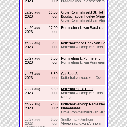
2023
uur
Braderie van Leidschendam
za 26 aug
13:00
Grote Rommelmarkt St. Het
2023
uur
Boodschappenhoekje (Almere)
Grote Rommelmarkt van Almere-Haven
za 26 aug
17:00
Rommelmarkt van Barsingerhorn
2023
uur
zo 27 aug
8:00
Kofferbakmarkt Hoek Van Holland
2023
uur
Kofferbakverkoop van Hoek van Holland
zo 27 aug
8:00
Rommelmarkt Purmerend
2023
uur
Rommelmarkt van Purmerend
zo 27 aug
8:30
Car Boot Sale
2023
uur
Kofferbakverkoop van Oss
zo 27 aug
8:30
Kofferbakmarkt Horst
2023
uur
Kofferbakverkoop van Horst (Horst aan de
Maas)
zo 27 aug
9:00
Kofferbakverkoop Recreatieoord
2023
uur
Binnenmaas
Grote Rommelmarkt van Mijnsheerenland
zo 27 aug
9:00
Snuffelmarkt Arnhem
2023
uur
Vlooienmarkt van Arnhem