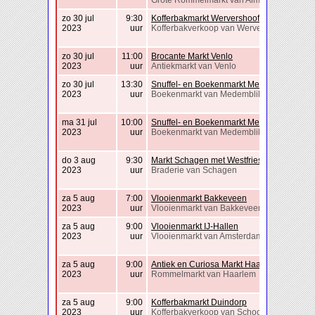
Grote Rommelmarkt van Almere-Haven
zo 30 jul
9:30
Kofferbakmarkt Wervershoof
2023
uur
Kofferbakverkoop van Wervershoof
zo 30 jul
11:00
Brocante Markt Venlo
2023
uur
Antiekmarkt van Venlo
zo 30 jul
13:30
Snuffel- en Boekenmarkt Medemblik
2023
uur
Boekenmarkt van Medemblik
ma 31 jul
10:00
Snuffel- en Boekenmarkt Medemblik
2023
uur
Boekenmarkt van Medemblik
do 3 aug
9:30
Markt Schagen met Westfriese Folklore
2023
uur
Braderie van Schagen
za 5 aug
7:00
Vlooienmarkt Bakkeveen
2023
uur
Vlooienmarkt van Bakkeveen
za 5 aug
9:00
Vlooienmarkt IJ-Hallen
2023
uur
Vlooienmarkt van Amsterdam
za 5 aug
9:00
Antiek en Curiosa Markt Haarlem
2023
uur
Rommelmarkt van Haarlem
za 5 aug
9:00
Kofferbakmarkt Duindorp
2023
uur
Kofferbakverkoop van Schoorl