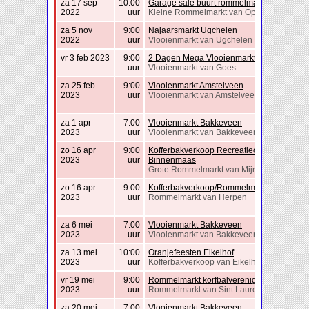
za 17 sep
10:00
Garage sale buurt rommelmarkt
2022
uur
Kleine Rommelmarkt van Opheusden
za 5 nov
9:00
Najaarsmarkt Ugchelen
2022
uur
Vlooienmarkt van Ugchelen
vr 3 feb 2023
9:00
2 Dagen Mega Vlooienmarkt Goes
uur
Vlooienmarkt van Goes
za 25 feb
9:00
Vlooienmarkt Amstelveen
2023
uur
Vlooienmarkt van Amstelveen
za 1 apr
7:00
Vlooienmarkt Bakkeveen
2023
uur
Vlooienmarkt van Bakkeveen
zo 16 apr
9:00
Kofferbakverkoop Recreatieoord
2023
uur
Binnenmaas
Grote Rommelmarkt van Mijnsheerenland
zo 16 apr
9:00
Kofferbakverkoop/Rommelmarkt Herpen
2023
uur
Rommelmarkt van Herpen
za 6 mei
7:00
Vlooienmarkt Bakkeveen
2023
uur
Vlooienmarkt van Bakkeveen
za 13 mei
10:00
Oranjefeesten Eikelhof
2023
uur
Kofferbakverkoop van Eikelhof
vr 19 mei
9:00
Rommelmarkt korfbalvereniging Ondo
2023
uur
Rommelmarkt van Sint Laurens
za 20 mei
7:00
Vlooienmarkt Bakkeveen