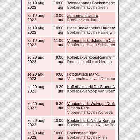
za 19 aug
10:00
Tweedehands Boekenmarkt Sleen
2023
uur
Boekenmarkt van Sleen
za 19 aug
10:00
Zomermarkt Joure
2023
uur
Braderie van Joure
za 19 aug
10:00
Lions Boekenbeurs Harderwijk
2023
uur
Boekenmarkt van Harderwijk
za 19 aug
11:00
Vlooienmarkt Schiedam Centrum
2023
uur
Vlooienmarkt van Schiedam
zo 20 aug
9:00
Kofferbakverkoop/Rommelmarkt Herpen
2023
uur
Rommelmarkt van Herpen
zo 20 aug
9:00
Fotografisch Markt
2023
uur
Verzamelmarkt van Doesburg
zo 20 aug
9:30
Kofferbakmarkt De Groene Wig
2023
uur
Kofferbakverkoop van Wormer
zo 20 aug
9:30
Vlooienmarkt Wolvega Drafcentrum
2023
uur
Victoria Park
Vlooienmarkt van Wolvega
zo 20 aug
10:00
Boekenmarkt Nieuw Bergen
2023
uur
Boekenmarkt van Nieuw Bergen
zo 20 aug
10:00
Boekemarkt Rijen
2023
uur
Boekenmarkt van Rijen