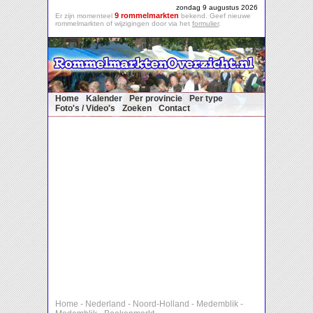
zondag 9 augustus 2026
9 rommelmarkten
Er zijn momenteel
bekend. Geef nieuwe
rommelmarkten of wijzigingen door via het
formulier
.
Home
Kalender
Per provincie
Per type
Foto's / Video's
Zoeken
Contact
Home
-
Nederland
-
Noord-Holland
-
Medemblik
-