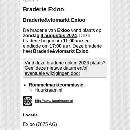
-
Braderie
Braderie Exloo
Braderie&vlomarkt Exloo
De braderie van
Exloo
vond plaats op
zondag
4 augustus 2024
. Deze
braderie begon om
11:00 uur
en
eindigde om
17:00 uur
. Deze braderie
heet
Braderie&vlomarkt Exloo
.
Vind deze braderie ook in 2026 plaats?
Geef deze nieuwe datum en/of
eventuele wijzigingen door
Rommelmarktcommissie:
Huurkraam.nl
http://www.huurkraam.nl
Locatie
Exloo (7875 AG)