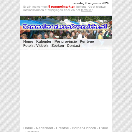
zaterdag 8 augustus 2026
9 rommelmarkten
Er zijn momenteel
bekend. Geef nieuwe
rommelmarkten of wijzigingen door via het
formulier
.
Home
Kalender
Per provincie
Per type
Foto's / Video's
Zoeken
Contact
Home
-
Nederland
-
Drenthe
-
Borger-Odoorn
-
Exloo