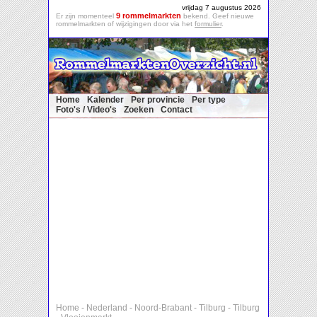
vrijdag 7 augustus 2026
9 rommelmarkten
Er zijn momenteel
bekend. Geef nieuwe
rommelmarkten of wijzigingen door via het
formulier
.
Home
Kalender
Per provincie
Per type
Foto's / Video's
Zoeken
Contact
Home
-
Nederland
-
Noord-Brabant
-
Tilburg
-
Tilburg