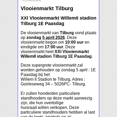
-
Vlooienmarkt
Vlooienmarkt Tilburg
XXl Vlooienmarkt WillemII stadion
Tilburg 1E Paasdag
De vlooienmarkt van
Tilburg
vond plaats
op
zondag
5 april 2026
. Deze
vlooienmarkt begon om
10:00 uur
en
eindigde om
17:00 uur
. Deze
vlooienmarkt heet
XXl Vlooienmarkt
WillemII stadion Tilburg 1E Paasdag
.
Deze supergrote vlooienmarkt zal
worden gehouden op zondag 5 april : 1E
Paasdag bij het
Willem II Stadion te Tilburg. Adres :
Goirleseweg 34 – 5026PC- Tilburg.
Er zullen honderden particuliere
standhouders op deze markt aanwezig
zijn, die hun overtollige
huisraad willen verkopen. Deze
particuliere standhouders hebben al last
van de lente- kriebels en zij