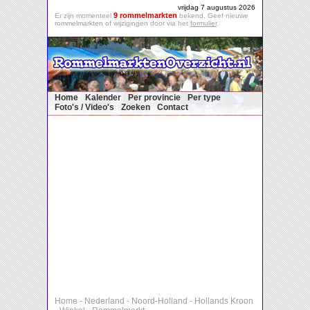
vrijdag 7 augustus 2026
9 rommelmarkten
Er zijn momenteel
bekend. Geef nieuwe
rommelmarkten of wijzigingen door via het
formulier
.
Home
Kalender
Per provincie
Per type
Foto's / Video's
Zoeken
Contact
Home
-
Nederland
-
Noord-Holland
-
Hollands Kroon