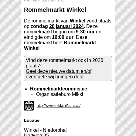
-
Winkel
-
Rommelmarkt
Rommelmarkt Winkel
De rommelmarkt van
Winkel
vond plaats
op
zondag
28 januari 2024
. Deze
rommelmarkt begon om
9:30 uur
en
eindigde om
16:00 uur
. Deze
rommelmarkt heet
Rommelmarkt
Winkel
.
Vind deze rommelmarkt ook in 2026
plaats?
Geef deze nieuwe datum en/of
eventuele wijzigingen door
Rommelmarktcommissie:
Organisatieburo Mikki
http://www.mikki.nl/contact/
Locatie
Winkel - Niedorphal
Hartweg 35