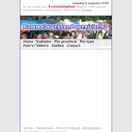
zaterdag 8 augustus 2026
9 rommelmarkten
Er zijn momenteel
bekend. Geef nieuwe
rommelmarkten of wijzigingen door via het
formulier
.
Home
Kalender
Per provincie
Per type
Foto's / Video's
Zoeken
Contact
Home
-
Nederland
-
Noord-Holland
-
Amsterdam
-