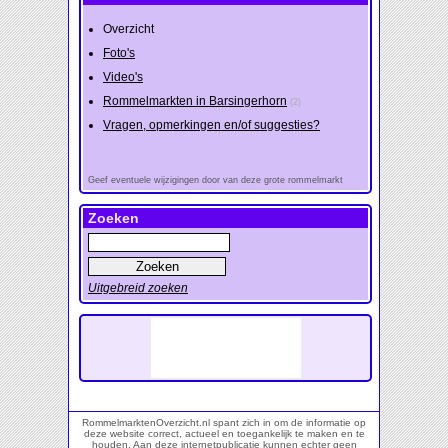
Overzicht
Foto's
Video's
Rommelmarkten in Barsingerhorn
(2)
Vragen, opmerkingen en/of suggesties?
Geef eventuele wijzigingen door van deze grote rommelmarkt
Zoeken
Uitgebreid zoeken
RommelmarktenOverzicht.nl spant zich in om de informatie op
deze website correct, actueel en toegankelijk te maken en te
houden. Aan deze internetpublicatie kunnen echter geen