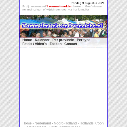
zondag 9 augustus 2026
9 rommelmarkten
Er zijn momenteel
bekend. Geef nieuwe
rommelmarkten of wijzigingen door via het
formulier
.
Home
Kalender
Per provincie
Per type
Foto's / Video's
Zoeken
Contact
Home
-
Nederland
-
Noord-Holland
-
Hollands Kroon