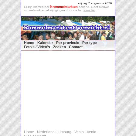
vrijdag 7 augustus 2026
9 rommelmarkten
Er zijn momenteel
bekend. Geef nieuwe
rommelmarkten of wijzigingen door via het
formulier
.
Home
Kalender
Per provincie
Per type
Foto's / Video's
Zoeken
Contact
Home
-
Nederland
-
Limburg
-
Venlo
-
Venlo
-