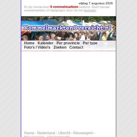
vrijdag 7 augustus 2026
9 rommelmarkten
Er zijn momenteel
bekend. Geef nieuwe
rommelmarkten of wijzigingen door via het
formulier
.
Home
Kalender
Per provincie
Per type
Foto's / Video's
Zoeken
Contact
Home
-
Nederland
-
Utrecht
-
Nieuwegein
-