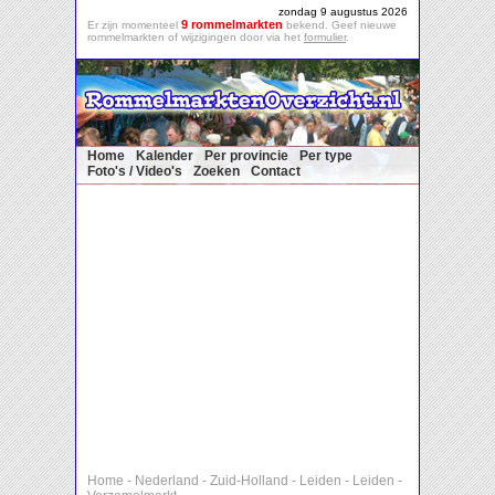
zondag 9 augustus 2026
9 rommelmarkten
Er zijn momenteel
bekend. Geef nieuwe
rommelmarkten of wijzigingen door via het
formulier
.
Home
Kalender
Per provincie
Per type
Foto's / Video's
Zoeken
Contact
Home
-
Nederland
-
Zuid-Holland
-
Leiden
-
Leiden
-