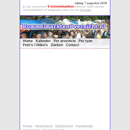
vrijdag 7 augustus 2026
9 rommelmarkten
Er zijn momenteel
bekend. Geef nieuwe
rommelmarkten of wijzigingen door via het
formulier
.
Home
Kalender
Per provincie
Per type
Foto's / Video's
Zoeken
Contact
Home
-
Nederland
-
Gelderland
-
Harderwijk
-