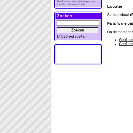
Geef eventuele wijzigingen door
van deze boekenmarkt
Locatie
Stationsstraat (
Zoeken
Foto's en vi
Op dit moment z
Uitgebreid zoeken
Geef een
Geef een