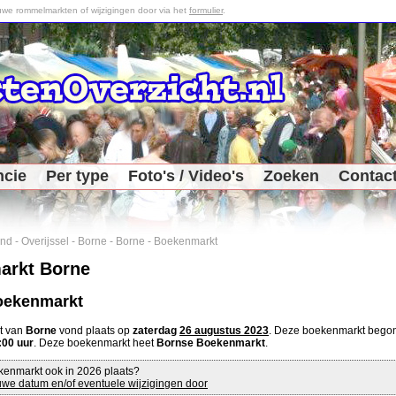
we rommelmarkten of wijzigingen door via het
formulier
.
ncie
Per type
Foto's / Video's
Zoeken
Contac
and
-
Overijssel
-
Borne
-
Borne
-
Boekenmarkt
arkt Borne
oekenmarkt
t van
Borne
vond plaats op
zaterdag
26 augustus 2023
. Deze boekenmarkt beg
:00 uur
. Deze boekenmarkt heet
Bornse Boekenmarkt
.
kenmarkt ook in 2026 plaats?
we datum en/of eventuele wijzigingen door