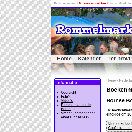
9 rommelmarkten
Er zijn momenteel
bekend. Geef nieu
Home
Kalender
Per provi
Home
-
Nederl
Informatie
Boekenm
Overzicht
Foto's
Bornse B
Video's
Rommelmarkten in
Borne
(1)
De boekenmark
Vragen, opmerkingen
eindigde om
16
en/of suggesties?
Vind deze boe
Geef deze nieu