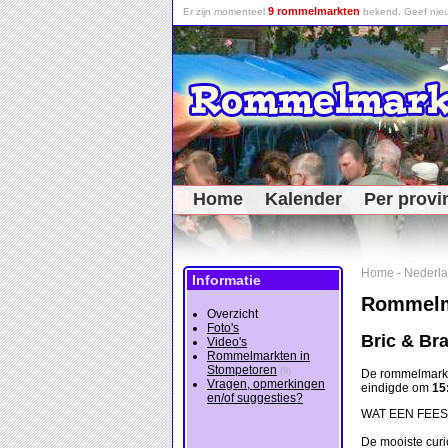
9 rommelmarkten
Er zijn momenteel
bekend. Geef nieu
Home
Kalender
Per provi
Home
-
Nederl
Informatie
Rommelm
Overzicht
Foto's
Bric & Br
Video's
Rommelmarkten in
Stompetoren
(9)
De rommelmark
Vragen, opmerkingen
eindigde om
15
en/of suggesties?
WAT EEN FEES
De mooiste cur