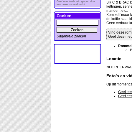
Geef eventuele wijzigingen door
BRIC & BRAC IS 
van deze rommelmarkt
kettingen, serv
manden, etc..
Kom zelf maar ki
Zoeken
de koffie staat k
Geen verhuur k
Vind deze rom
Uitgebreid zoeken
Geef deze nieu
Rommel
Locatie
NOORDERVAAA
Foto's en vi
Op dit moment z
Geef een
Geef een