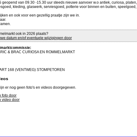
geopend van 09.30 -15.30 uur steeds nieuwe aanvoer w.o antiek, curiosa, platen,
iesgoed, kleding, glaswerk, serviesgoed, potterie voor binnen en buiten, speelgoed
jken en ook voor een gezellig praatje zijn we in.
laar.
ramen.
melmarkt ook in 2026 plaats?
we datum en/of eventuele wijzigingen door
marktcommissie:
BRIC & BRAC CURIOSA EN ROMMELMARKT
RT 168 (VENTWEG) STOMPETOREN
deos
ijn er nog geen foto's en videos doorgegeven.
 foto door
 video door