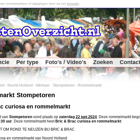
we rommelmarkten of wijzigingen door via het
formulier
.
ncie
Per type
Foto's / Video's
Zoeken
Contac
and
-
Noord-Holland
-
Alkmaar
-
Stompetoren
-
Rommelmarkt
arkt Stompetoren
ac curiosa en rommelmarkt
t van
Stompetoren
vond plaats op
zaterdag
22 juni 2024
. Deze rommelmarkt be
:30 uur
. Deze rommelmarkt heet
Bric & Brac curiosa en rommelmarkt
.
T OM ROND TE NEUZEN BIJ BRIC & BRAC
iosa en rommelmarkt van Noord Holland