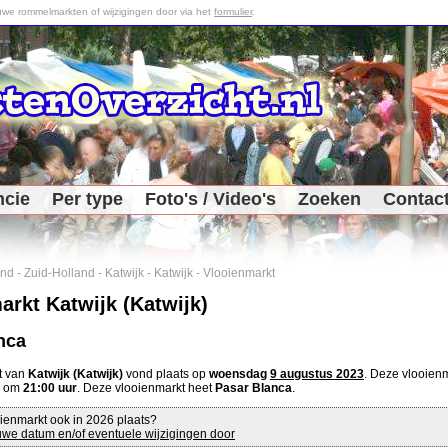
we rommelmarkten of wijzigingen door via het
formulier
.
ncie
Per type
Foto's / Video's
Zoeken
Contac
and
-
Zuid-Holland
-
Katwijk
-
Katwijk
-
Vlooienmarkt
arkt Katwijk (Katwijk)
nca
t van
Katwijk (Katwijk)
vond plaats op
woensdag
9 augustus 2023
. Deze vlooie
e om
21:00 uur
. Deze vlooienmarkt heet
Pasar Blanca
.
ienmarkt ook in 2026 plaats?
we datum en/of eventuele wijzigingen door