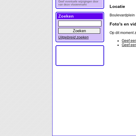
Geef eventuele wijzigingen door
van deze vlooienmarkt
Locatie
Boulevardplein 
Zoeken
Foto's en vi
Op dit moment z
Uitgebreid zoeken
Geef een
Geef een