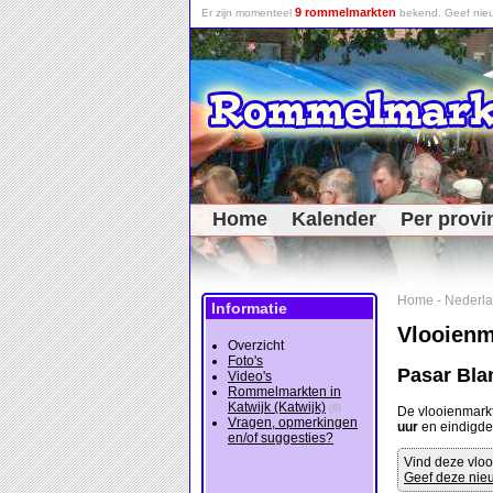
9 rommelmarkten
Er zijn momenteel
bekend. Geef nieu
Home
Kalender
Per provi
Home
-
Nederl
Informatie
Vlooienm
Overzicht
Foto's
Pasar Bla
Video's
Rommelmarkten in
Katwijk (Katwijk)
(6)
De vlooienmark
Vragen, opmerkingen
uur
en eindigd
en/of suggesties?
Vind deze vloo
Geef deze nieu