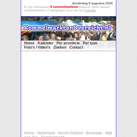
donderdag 6 augustus 2026
9 rommelmarkten
Er zijn momenteel
bekend. Geef nieuwe
rommelmarkten of wijzigingen door via het
formulier
.
Home
Kalender
Per provincie
Per type
Foto's / Video's
Zoeken
Contact
Home
-
Nederland
-
Noord-Holland
-
Beverwijk
-
Wijk