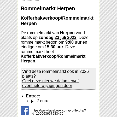
Rommelmarkt
Rommelmarkt Herpen
Kofferbakverkoop/Rommelmarkt
Herpen
De rommelmarkt van
Herpen
vond
plaats op
zondag
23 juli 2023
. Deze
rommelmarkt begon om
9:00 uur
en
eindigde om
15:30 uur
. Deze
rommelmarkt heet
Kofferbakverkoop/Rommelmarkt
Herpen
.
Vind deze rommelmarkt ook in 2026
plaats?
Geef deze nieuwe datum en/of
eventuele wijzigingen door
Entree:
ja, 2 euro
https://www.facebook.com/profile.php?
id=100063667983475