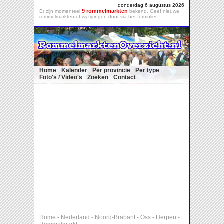
donderdag 6 augustus 2026
9 rommelmarkten
Er zijn momenteel
bekend. Geef nieuwe
rommelmarkten of wijzigingen door via het
formulier
.
Home
Kalender
Per provincie
Per type
Foto's / Video's
Zoeken
Contact
Home
-
Nederland
-
Noord-Brabant
-
Oss
-
Herpen
-