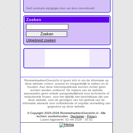
Geef eventuele wijzigingen door van deze rommelmarkt
Zoeken
Uitgebreid zoeken
RommelmarktenOverzicht.nl spant zich in om de informatie op
deze website correct, actueel en toegankelijk te maken en te
houden. Aan deze internetpublicatie kunnen echter geen
rechten worden ontleend. De makers van de website
aanvaarden geen enkele aansprakelijkheid voor technische of
redactionele fouten, voor het tijdelijk niet beschikbaar zijn van
deze website, voor de gevolgen van het gebruik van de
informatie alsmede voor ontbrekende of onjuiste vermelding van
gegevens op deze website.
© Copyright 2020-2026 RommelmarktenOverzicht.nl - Alle
rechten voorbehouden -
Disclaimer
-
Privacy
Laatst bijgewerkt: 02 mrt 2026 - 20:32