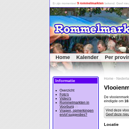
9 rommelmarkten
Er zijn momenteel
bekend. Geef nieu
Home
Kalender
Per provi
Home
-
Nederl
Informatie
Vlooienm
Overzicht
Foto's
De vlooienmark
Video's
eindigde om
16
Rommelmarkten in
Voorburg
(7)
Vind deze vloo
Vragen, opmerkingen
Geef deze nieu
en/of suggesties?
Locatie