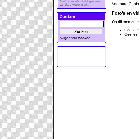
Geef eventuele wijzigingen door
Voorburg-Centr
van deze vlooienmarkt
Foto's en vi
Zoeken
Op dit moment z
Geef een
Geef een
Uitgebreid zoeken