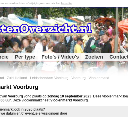
we rommelmarkten of wijzigingen door via het
formulier
.
ncie
Per type
Foto's / Video's
Zoeken
Contac
and
-
Zuid-Holland
-
Leidschendam-Voorburg
-
Voorburg
-
Vlooienmarkt
arkt Voorburg
t van
Voorburg
vond plaats op
zondag
10 september 2023
. Deze vlooienmarkt b
:00 uur
. Deze vlooienmarkt heet
Vlooienmarkt Voorburg
.
ienmarkt ook in 2026 plaats?
we datum en/of eventuele wijzigingen door