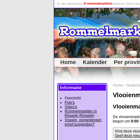
9 rommelmarkten
Er zijn momenteel
bekend. Geef nieu
Home
Kalender
Per provi
Home
-
Nederl
Informatie
Vlooienma
Overzicht
Foto's
Vlooienma
Video's
Rommelmarkten in
Rijswijk (Rijswijk)
(34)
De vlooienmark
Vragen, opmerkingen
begon om
9:00
en/of suggesties?
Vind deze vloo
Geef deze nieu