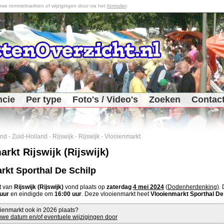
we rommelmarkten of wijzigingen door via het
formulier
.
ncie
Per type
Foto's / Video's
Zoeken
Contac
and
-
Zuid-Holland
-
Rijswijk
-
Rijswijk
-
Vlooienmarkt
rkt Rijswijk (Rijswijk)
rkt Sporthal De Schilp
t van
Rijswijk (Rijswijk)
vond plaats op
zaterdag
4 mei 2024
(
Dodenherdenking
).
 uur
en eindigde om
16:00 uur
. Deze vlooienmarkt heet
Vlooienmarkt Sporthal De
ienmarkt ook in 2026 plaats?
we datum en/of eventuele wijzigingen door