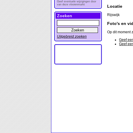
Geef eventuele wijzigingen door
van deze vlooienmarkt
Locatie
Rijswijk
Zoeken
Foto's en vi
Op dit moment z
Uitgebreid zoeken
Geef een
Geef een