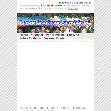
donderdag 6 augustus 2026
9 rommelmarkten
Er zijn momenteel
bekend. Geef nieuwe
rommelmarkten of wijzigingen door via het
formulier
.
Home
Kalender
Per provincie
Per type
Foto's / Video's
Zoeken
Contact
Home
-
Nederland
-
Limburg
-
Mook en Middelaar
-