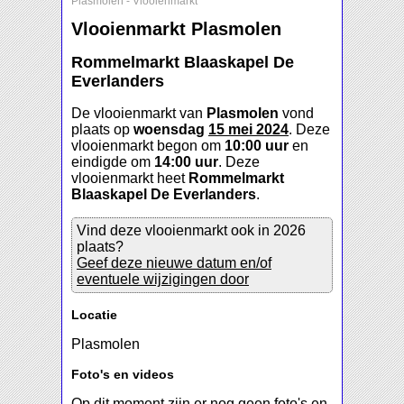
Plasmolen
-
Vlooienmarkt
Vlooienmarkt Plasmolen
Rommelmarkt Blaaskapel De
Everlanders
De vlooienmarkt van
Plasmolen
vond
plaats op
woensdag
15 mei 2024
. Deze
vlooienmarkt begon om
10:00 uur
en
eindigde om
14:00 uur
. Deze
vlooienmarkt heet
Rommelmarkt
Blaaskapel De Everlanders
.
Vind deze vlooienmarkt ook in 2026
plaats?
Geef deze nieuwe datum en/of
eventuele wijzigingen door
Locatie
Plasmolen
Foto's en videos
Op dit moment zijn er nog geen foto's en