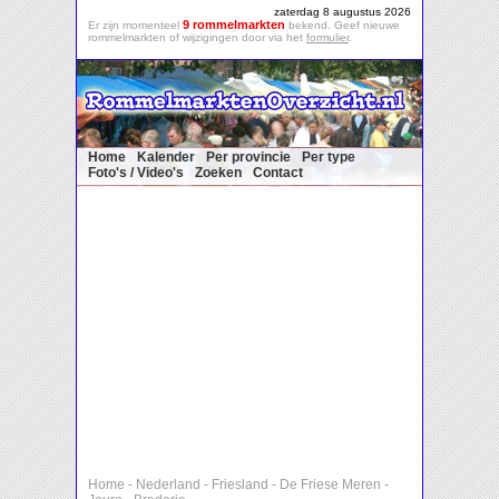
zaterdag 8 augustus 2026
9 rommelmarkten
Er zijn momenteel
bekend. Geef nieuwe
rommelmarkten of wijzigingen door via het
formulier
.
Home
Kalender
Per provincie
Per type
Foto's / Video's
Zoeken
Contact
Home
-
Nederland
-
Friesland
-
De Friese Meren
-