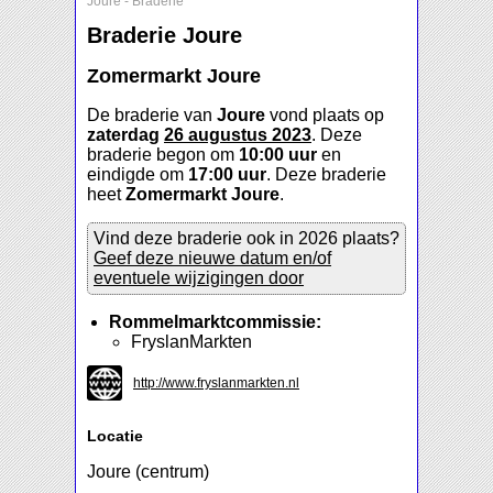
Joure
-
Braderie
Braderie Joure
Zomermarkt Joure
De braderie van
Joure
vond plaats op
zaterdag
26 augustus 2023
. Deze
braderie begon om
10:00 uur
en
eindigde om
17:00 uur
. Deze braderie
heet
Zomermarkt Joure
.
Vind deze braderie ook in 2026 plaats?
Geef deze nieuwe datum en/of
eventuele wijzigingen door
Rommelmarktcommissie:
FryslanMarkten
http://www.fryslanmarkten.nl
Locatie
Joure (centrum)