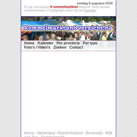
zondag 9 augustus 2026
9 rommelmarkten
Er zijn momenteel
bekend. Geef nieuwe
rommelmarkten of wijzigingen door via het
formulier
.
Home
Kalender
Per provincie
Per type
Foto's / Video's
Zoeken
Contact
Home
-
Nederland
-
Noord-Holland
-
Beverwijk
-
Wijk