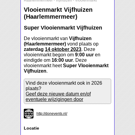
Haarlemmermeer
-
Vijfhuizen
-
Vlooienmarkt
Vlooienmarkt Vijfhuizen
(Haarlemmermeer)
Super Vlooienmarkt Vijfhuizen
De vlooienmarkt van
Vijfhuizen
(Haarlemmermeer)
vond plaats op
zaterdag
14 oktober 2023
. Deze
vlooienmarkt begon om
9:00 uur
en
eindigde om
16:00 uur
. Deze
vlooienmarkt heet
Super Vlooienmarkt
Vijfhuizen
.
Vind deze vlooienmarkt ook in 2026
plaats?
Geef deze nieuwe datum en/of
eventuele wijzigingen door
http://donevents.nl/
Locatie