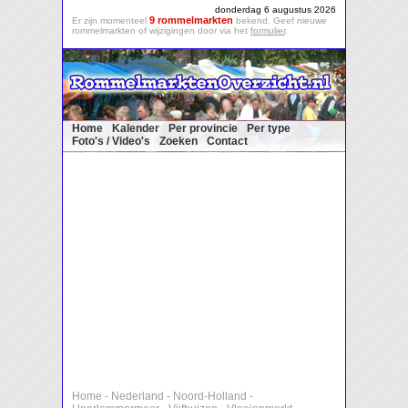
donderdag 6 augustus 2026
9 rommelmarkten
Er zijn momenteel
bekend. Geef nieuwe
rommelmarkten of wijzigingen door via het
formulier
.
Home
Kalender
Per provincie
Per type
Foto's / Video's
Zoeken
Contact
Home
-
Nederland
-
Noord-Holland
-