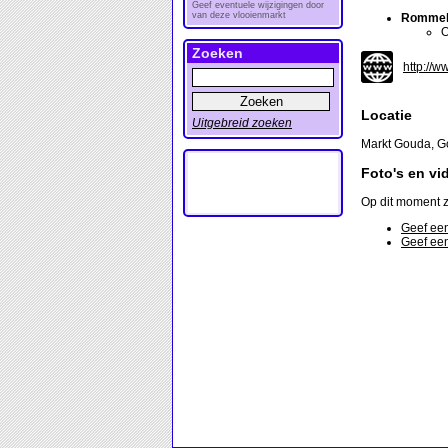
Geef eventuele wijzigingen door
van deze vlooienmarkt
Rommel
O
Zoeken
http://w
Locatie
Uitgebreid zoeken
Markt Gouda, 
Foto's en vi
Op dit moment z
Geef een
Geef een