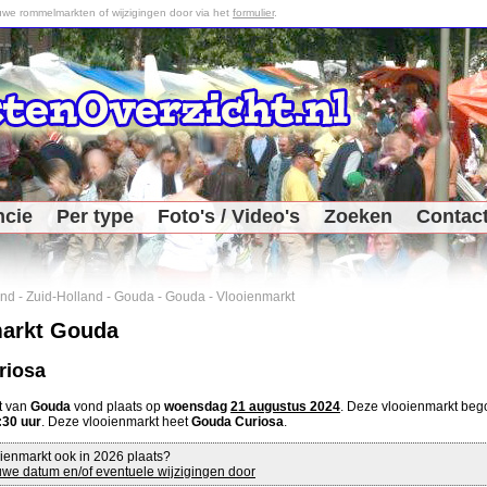
we rommelmarkten of wijzigingen door via het
formulier
.
ncie
Per type
Foto's / Video's
Zoeken
Contac
and
-
Zuid-Holland
-
Gouda
-
Gouda
-
Vlooienmarkt
markt Gouda
riosa
t van
Gouda
vond plaats op
woensdag
21 augustus 2024
. Deze vlooienmarkt be
:30 uur
. Deze vlooienmarkt heet
Gouda Curiosa
.
ienmarkt ook in 2026 plaats?
we datum en/of eventuele wijzigingen door