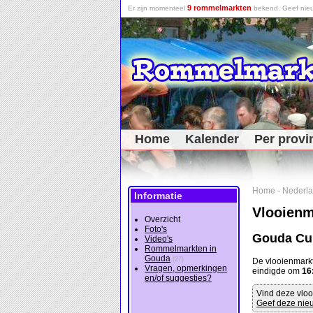
9 rommelmarkten
Er zijn momenteel
bekend. Geef nieu
Home
Kalender
Per provi
Home
-
Nederl
Informatie
Vlooien
Overzicht
Foto's
Gouda Cu
Video's
Rommelmarkten in
Gouda
(27)
De vlooienmark
Vragen, opmerkingen
eindigde om
16
en/of suggesties?
Vind deze vloo
Geef deze nieu