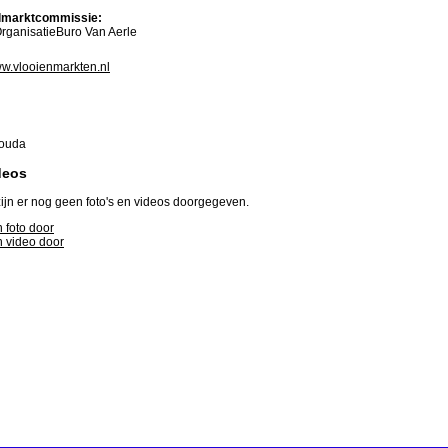
marktcommissie:
rganisatieBuro Van Aerle
ww.vlooienmarkten.nl
Gouda
deos
ijn er nog geen foto's en videos doorgegeven.
 foto door
 video door