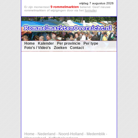
vrijdag 7 augustus 2026
9 rommelmarkten
Er zijn momenteel
bekend. Geef nieuwe
rommelmarkten of wijzigingen door via het
formulier
.
Home
Kalender
Per provincie
Per type
Foto's / Video's
Zoeken
Contact
Home
-
Nederland
-
Noord-Holland
-
Medemblik
-