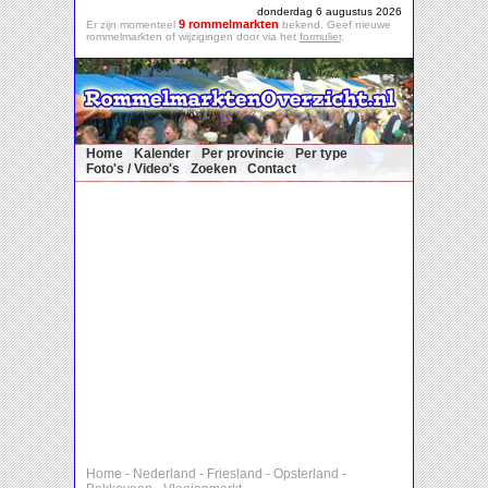
donderdag 6 augustus 2026
9 rommelmarkten
Er zijn momenteel
bekend. Geef nieuwe
rommelmarkten of wijzigingen door via het
formulier
.
Home
Kalender
Per provincie
Per type
Foto's / Video's
Zoeken
Contact
Home
-
Nederland
-
Friesland
-
Opsterland
-