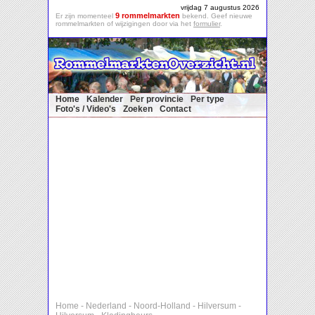
vrijdag 7 augustus 2026
9 rommelmarkten
Er zijn momenteel
bekend. Geef nieuwe
rommelmarkten of wijzigingen door via het
formulier
.
Home
Kalender
Per provincie
Per type
Foto's / Video's
Zoeken
Contact
Home
-
Nederland
-
Noord-Holland
-
Hilversum
-