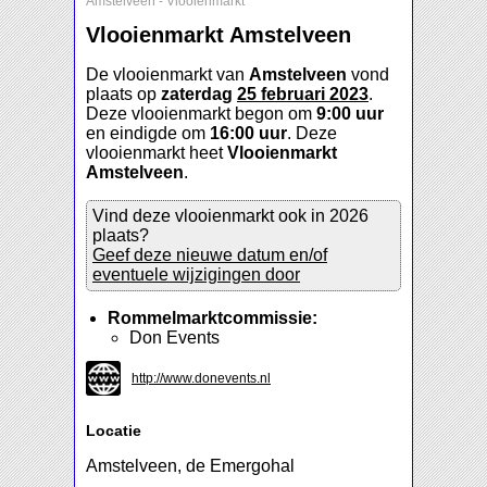
Amstelveen
-
Vlooienmarkt
Vlooienmarkt Amstelveen
De vlooienmarkt van
Amstelveen
vond
plaats op
zaterdag
25 februari 2023
.
Deze vlooienmarkt begon om
9:00 uur
en eindigde om
16:00 uur
. Deze
vlooienmarkt heet
Vlooienmarkt
Amstelveen
.
Vind deze vlooienmarkt ook in 2026
plaats?
Geef deze nieuwe datum en/of
eventuele wijzigingen door
Rommelmarktcommissie:
Don Events
http://www.donevents.nl
Locatie
Amstelveen, de Emergohal