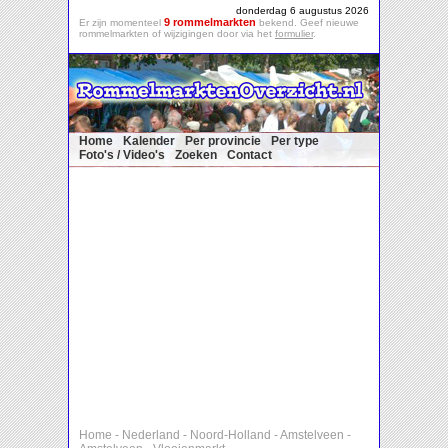
donderdag 6 augustus 2026
9 rommelmarkten
Er zijn momenteel
bekend. Geef nieuwe
rommelmarkten of wijzigingen door via het
formulier
.
Home
Kalender
Per provincie
Per type
Foto's / Video's
Zoeken
Contact
Home
-
Nederland
-
Noord-Holland
-
Amstelveen
-