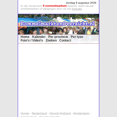
zondag 9 augustus 2026
9 rommelmarkten
Er zijn momenteel
bekend. Geef nieuwe
rommelmarkten of wijzigingen door via het
formulier
.
Home
Kalender
Per provincie
Per type
Foto's / Video's
Zoeken
Contact
Home
-
Nederland
-
Noord-Holland
-
Amsterdam
-