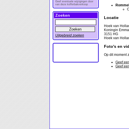
Geef eventuele wijzigingen door
van deze kofferbakverkoop
Rommel
O
Zoeken
Locatie
Hoek van Holla
Koningin Emma
3151 HG
Uitgebreid zoeken
Hoek van Holla
Foto's en vi
Op dit moment z
Geef een
Geef een