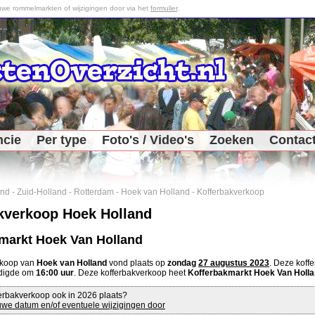
we rommelmarkten of wijzigingen door via het
formulier
.
ncie
Per type
Foto's / Video's
Zoeken
Contac
and
-
Zuid-Holland
-
Rotterdam
-
Hoek van Holland
-
Kofferbakverkoop
kverkoop Hoek Holland
markt Hoek Van Holland
rkoop van
Hoek van Holland
vond plaats op
zondag
27 augustus 2023
. Deze kof
digde om
16:00 uur
. Deze kofferbakverkoop heet
Kofferbakmarkt Hoek Van Holl
erbakverkoop ook in 2026 plaats?
we datum en/of eventuele wijzigingen door