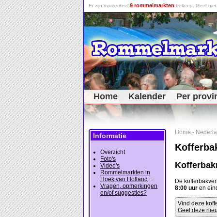
9 rommelmarkten
Er zijn momenteel
bekend. Geef nieu
Home
Kalender
Per provi
Home
-
Nederl
Informatie
Kofferba
Overzicht
Foto's
Kofferbak
Video's
Rommelmarkten in
Hoek van Holland
(5)
De kofferbakve
Vragen, opmerkingen
8:00 uur
en ein
en/of suggesties?
Vind deze koff
Geef deze nieu