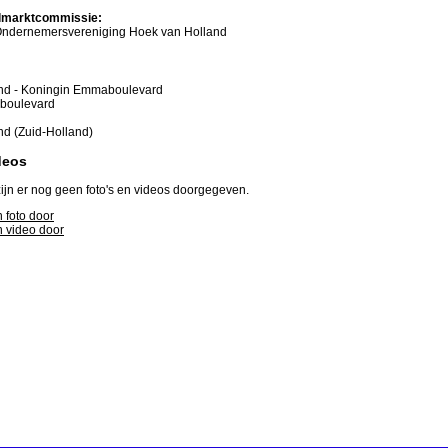
marktcommissie:
ndernemersvereniging Hoek van Holland
nd - Koningin Emmaboulevard
boulevard
nd (Zuid-Holland)
deos
ijn er nog geen foto's en videos doorgegeven.
 foto door
 video door