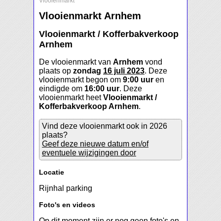
Vlooienmarkt
Vlooienmarkt Arnhem
Vlooienmarkt / Kofferbakverkoop
Arnhem
De vlooienmarkt van
Arnhem
vond
plaats op
zondag
16 juli 2023
. Deze
vlooienmarkt begon om
9:00 uur
en
eindigde om
16:00 uur
. Deze
vlooienmarkt heet
Vlooienmarkt /
Kofferbakverkoop Arnhem
.
Vind deze vlooienmarkt ook in 2026
plaats?
Geef deze nieuwe datum en/of
eventuele wijzigingen door
Locatie
Rijnhal parking
Foto's en videos
Op dit moment zijn er nog geen foto's en