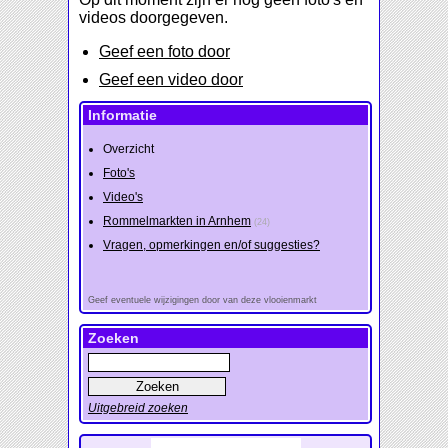
videos doorgegeven.
Geef een foto door
Geef een video door
Informatie
Overzicht
Foto's
Video's
Rommelmarkten in Arnhem
(24)
Vragen, opmerkingen en/of suggesties?
Geef eventuele wijzigingen door van deze vlooienmarkt
Zoeken
Uitgebreid zoeken