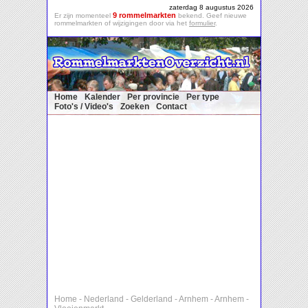
zaterdag 8 augustus 2026
9 rommelmarkten
Er zijn momenteel
bekend. Geef nieuwe
rommelmarkten of wijzigingen door via het
formulier
.
Home
Kalender
Per provincie
Per type
Foto's / Video's
Zoeken
Contact
Home
-
Nederland
-
Gelderland
-
Arnhem
-
Arnhem
-