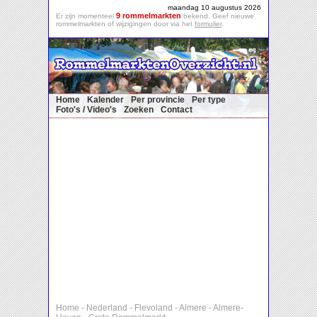
maandag 10 augustus 2026
9 rommelmarkten
Er zijn momenteel
bekend. Geef nieuwe
rommelmarkten of wijzigingen door via het
formulier
.
Home
Kalender
Per provincie
Per type
Foto's / Video's
Zoeken
Contact
Home
-
Nederland
-
Flevoland
-
Almere
-
Almere-