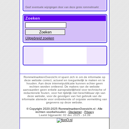
Geef eventuele wijzigingen door van deze grote rommelmarkt
Zoeken
Uitgebreid zoeken
RommelmarktenOverzicht.nl spant zich in om de informatie op
deze website correct, actueel en toegankelijk te maken en te
houden. Aan deze internetpublicatie kunnen echter geen
rechten worden ontleend. De makers van de website
aanvaarden geen enkele aansprakelijkheid voor technische of
redactionele fouten, voor het tijdelijk niet beschikbaar zijn van
deze website, voor de gevolgen van het gebruik van de
informatie alsmede voor ontbrekende of onjuiste vermelding van
gegevens op deze website.
© Copyright 2020-2025 RommelmarktenOverzicht.nl - Alle
rechten voorbehouden -
Disclaimer
-
Privacy
Laatst bijgewerkt: 02 dec 2025 - 14:39