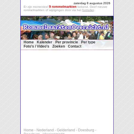
zaterdag 8 augustus 2026
9 rommelmarkten
Er zijn momenteel
bekend. Geef nieuwe
rommelmarkten of wijzigingen door via het
formulier
.
Home
Kalender
Per provincie
Per type
Foto's / Video's
Zoeken
Contact
Home
-
Nederland
-
Gelderland
-
Doesburg
-