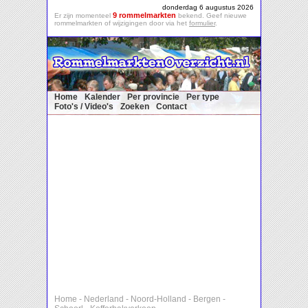
donderdag 6 augustus 2026
9 rommelmarkten
Er zijn momenteel
bekend. Geef nieuwe
rommelmarkten of wijzigingen door via het
formulier
.
Home
Kalender
Per provincie
Per type
Foto's / Video's
Zoeken
Contact
Home
-
Nederland
-
Noord-Holland
-
Bergen
-