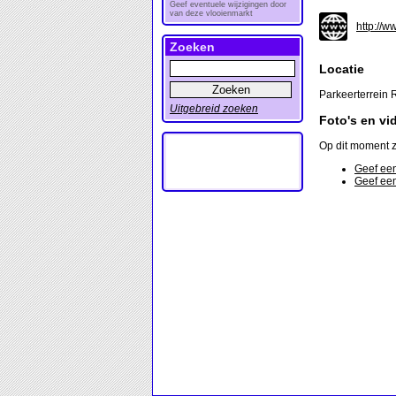
Geef eventuele wijzigingen door
van deze vlooienmarkt
http://
Zoeken
Locatie
Parkeerterrein 
Uitgebreid zoeken
Foto's en vi
Op dit moment z
Geef een
Geef een