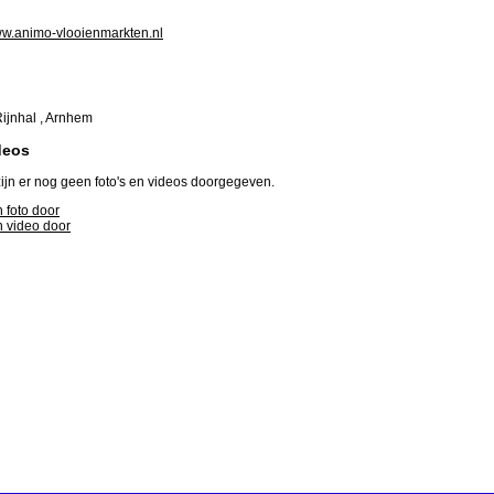
www.animo-vlooienmarkten.nl
Rijnhal , Arnhem
deos
ijn er nog geen foto's en videos doorgegeven.
 foto door
 video door