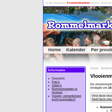
9 rommelmarkten
Er zijn momenteel
bekend. Geef nieu
Home
Kalender
Per provi
Home
-
Nederl
Informatie
Vlooien
Overzicht
Foto's
De vlooienmark
Video's
eindigde om
16
Rommelmarkten in
Arnhem
(24)
Vind deze vloo
Vragen, opmerkingen
Geef deze nieu
en/of suggesties?
Rommel
A