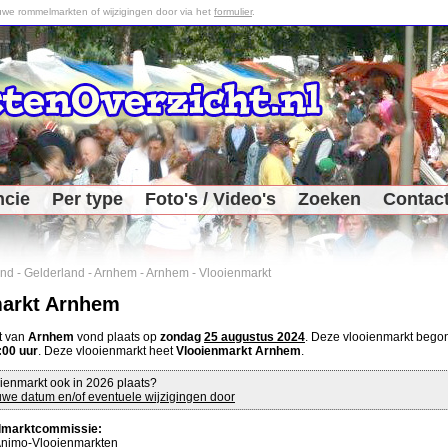
we rommelmarkten of wijzigingen door via het
formulier
.
ncie
Per type
Foto's / Video's
Zoeken
Contac
and
-
Gelderland
-
Arnhem
-
Arnhem
-
Vlooienmarkt
markt Arnhem
t van
Arnhem
vond plaats op
zondag
25 augustus 2024
. Deze vlooienmarkt beg
:00 uur
. Deze vlooienmarkt heet
Vlooienmarkt Arnhem
.
ienmarkt ook in 2026 plaats?
we datum en/of eventuele wijzigingen door
marktcommissie:
nimo-Vlooienmarkten