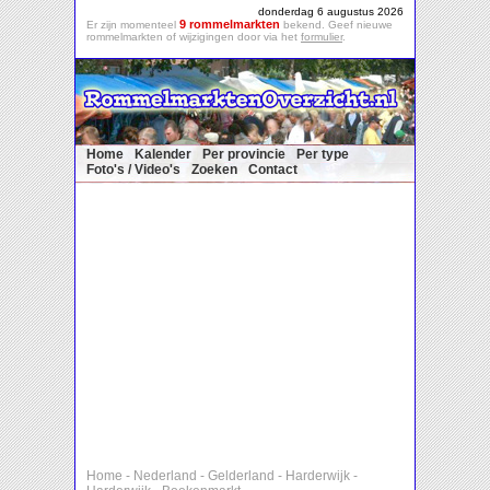
donderdag 6 augustus 2026
9 rommelmarkten
Er zijn momenteel
bekend. Geef nieuwe
rommelmarkten of wijzigingen door via het
formulier
.
Home
Kalender
Per provincie
Per type
Foto's / Video's
Zoeken
Contact
Home
-
Nederland
-
Gelderland
-
Harderwijk
-