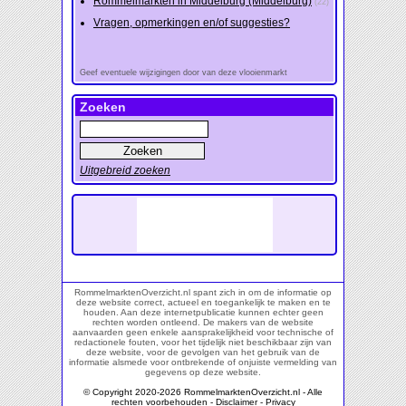
Rommelmarkten in Middelburg (Middelburg)
(22)
Vragen, opmerkingen en/of suggesties?
Geef eventuele wijzigingen door van deze vlooienmarkt
Zoeken
Uitgebreid zoeken
RommelmarktenOverzicht.nl spant zich in om de informatie op
deze website correct, actueel en toegankelijk te maken en te
houden. Aan deze internetpublicatie kunnen echter geen
rechten worden ontleend. De makers van de website
aanvaarden geen enkele aansprakelijkheid voor technische of
redactionele fouten, voor het tijdelijk niet beschikbaar zijn van
deze website, voor de gevolgen van het gebruik van de
informatie alsmede voor ontbrekende of onjuiste vermelding van
gegevens op deze website.
© Copyright 2020-2026 RommelmarktenOverzicht.nl - Alle
rechten voorbehouden -
Disclaimer
-
Privacy