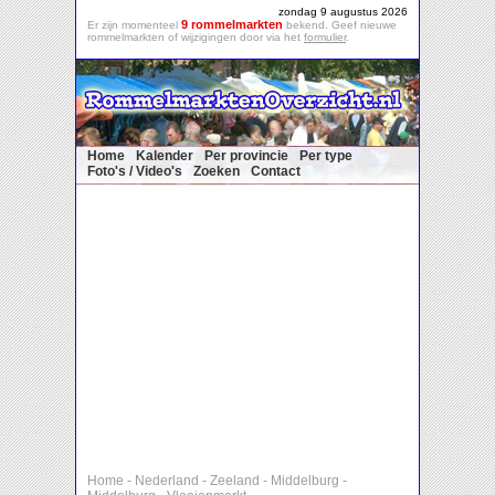
zondag 9 augustus 2026
9 rommelmarkten
Er zijn momenteel
bekend. Geef nieuwe
rommelmarkten of wijzigingen door via het
formulier
.
Home
Kalender
Per provincie
Per type
Foto's / Video's
Zoeken
Contact
Home
-
Nederland
-
Zeeland
-
Middelburg
-