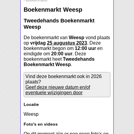
-
Boekenmarkt
Boekenmarkt Weesp
Tweedehands Boekenmarkt
Weesp
De boekenmarkt van
Weesp
vond plaats
op
vrijdag
25 augustus 2023
. Deze
boekenmarkt begon om
12:00 uur
en
eindigde om
20:00 uur
. Deze
boekenmarkt heet
Tweedehands
Boekenmarkt Weesp
.
Vind deze boekenmarkt ook in 2026
plaats?
Geef deze nieuwe datum en/of
eventuele wijzigingen door
Locatie
Weesp
Foto's en videos
Op dit moment zijn er nog geen foto's en