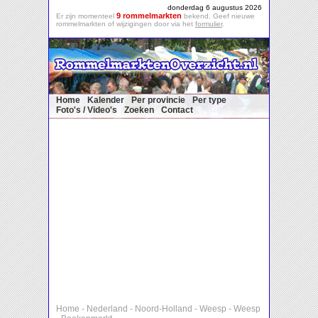
donderdag 6 augustus 2026
9 rommelmarkten
Er zijn momenteel
bekend. Geef nieuwe
rommelmarkten of wijzigingen door via het
formulier
.
Home
Kalender
Per provincie
Per type
Foto's / Video's
Zoeken
Contact
Home
-
Nederland
-
Noord-Holland
-
Weesp
-
Weesp