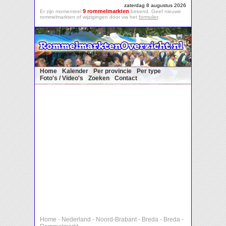
zaterdag 8 augustus 2026
9 rommelmarkten
Er zijn momenteel
bekend. Geef nieuwe
rommelmarkten of wijzigingen door via het
formulier
.
Home
Kalender
Per provincie
Per type
Foto's / Video's
Zoeken
Contact
Home
-
Nederland
-
Noord-Brabant
-
Breda
-
Breda
-