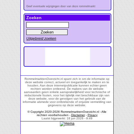
Geef eventuele wijzigingen door van deze rommelmarkt
Zoeken
Uitgebreid zoeken
RommelmarktenOverzicht.nl spant zich in om de informatie op
deze website correct, actueel en toegankelijk te maken en te
houden. Aan deze internetpublicatie kunnen echter geen
rechten worden ontleend. De makers van de website
aanvaarden geen enkele aansprakelijkheid voor technische of
redactionele fouten, voor het tijdelijk niet beschikbaar zijn van
deze website, voor de gevolgen van het gebruik van de
informatie alsmede voor ontbrekende of onjuiste vermelding van
gegevens op deze website.
© Copyright 2020-2026 RommelmarktenOverzicht.nl - Alle
rechten voorbehouden -
Disclaimer
-
Privacy
Laatst bijgewerkt: 18 jun 2026 - 9:49