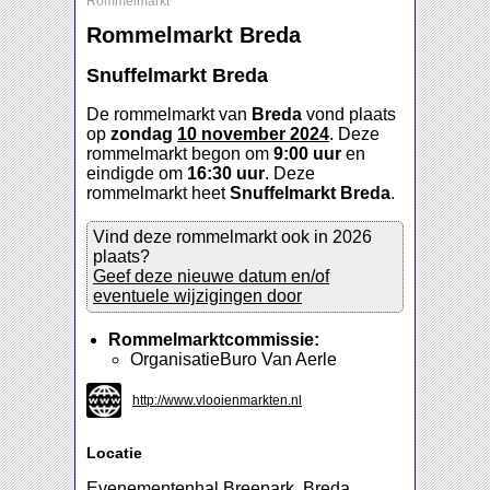
Rommelmarkt
Rommelmarkt Breda
Snuffelmarkt Breda
De rommelmarkt van
Breda
vond plaats
op
zondag
10 november 2024
. Deze
rommelmarkt begon om
9:00 uur
en
eindigde om
16:30 uur
. Deze
rommelmarkt heet
Snuffelmarkt Breda
.
Vind deze rommelmarkt ook in 2026
plaats?
Geef deze nieuwe datum en/of
eventuele wijzigingen door
Rommelmarktcommissie:
OrganisatieBuro Van Aerle
http://www.vlooienmarkten.nl
Locatie
Evenementenhal Breepark, Breda