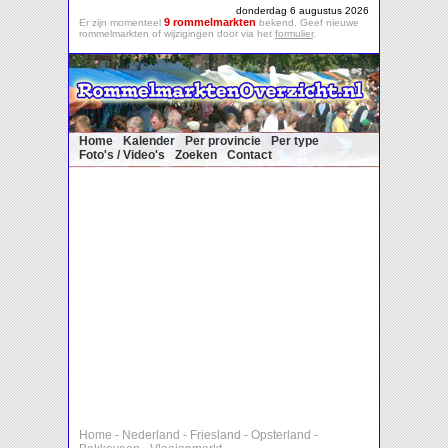
donderdag 6 augustus 2026
9 rommelmarkten
Er zijn momenteel
bekend. Geef nieuwe
rommelmarkten of wijzigingen door via het
formulier
.
Home
Kalender
Per provincie
Per type
Foto's / Video's
Zoeken
Contact
Home
-
Nederland
-
Friesland
-
Opsterland
-