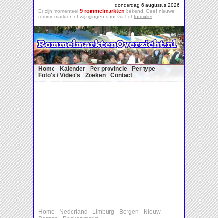
donderdag 6 augustus 2026
9 rommelmarkten
Er zijn momenteel
bekend. Geef nieuwe
rommelmarkten of wijzigingen door via het
formulier
.
Home
Kalender
Per provincie
Per type
Foto's / Video's
Zoeken
Contact
Home
-
Nederland
-
Limburg
-
Bergen
-
Nieuw