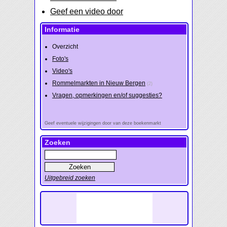
Geef een video door
Informatie
Overzicht
Foto's
Video's
Rommelmarkten in Nieuw Bergen
(2)
Vragen, opmerkingen en/of suggesties?
Geef eventuele wijzigingen door van deze boekenmarkt
Zoeken
Uitgebreid zoeken