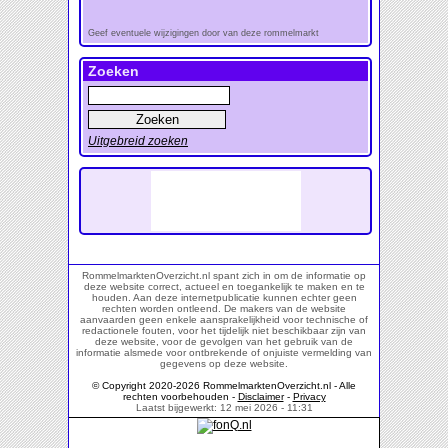
Geef eventuele wijzigingen door van deze rommelmarkt
Zoeken
Uitgebreid zoeken
RommelmarktenOverzicht.nl spant zich in om de informatie op
deze website correct, actueel en toegankelijk te maken en te
houden. Aan deze internetpublicatie kunnen echter geen
rechten worden ontleend. De makers van de website
aanvaarden geen enkele aansprakelijkheid voor technische of
redactionele fouten, voor het tijdelijk niet beschikbaar zijn van
deze website, voor de gevolgen van het gebruik van de
informatie alsmede voor ontbrekende of onjuiste vermelding van
gegevens op deze website.
© Copyright 2020-2026 RommelmarktenOverzicht.nl - Alle
rechten voorbehouden -
Disclaimer
-
Privacy
Laatst bijgewerkt: 12 mei 2026 - 11:31