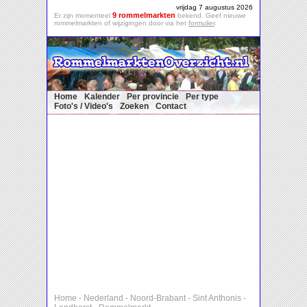
vrijdag 7 augustus 2026
9 rommelmarkten
Er zijn momenteel
bekend. Geef nieuwe
rommelmarkten of wijzigingen door via het
formulier
.
Home
Kalender
Per provincie
Per type
Foto's / Video's
Zoeken
Contact
Home
-
Nederland
-
Noord-Brabant
-
Sint Anthonis
-