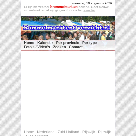
maandag 10 augustus 2026
9 rommelmarkten
Er zijn momenteel
bekend. Geef nieuwe
rommelmarkten of wijzigingen door via het
formulier
.
Home
Kalender
Per provincie
Per type
Foto's / Video's
Zoeken
Contact
Home
-
Nederland
-
Zuid-Holland
-
Rijswijk
-
Rijswijk