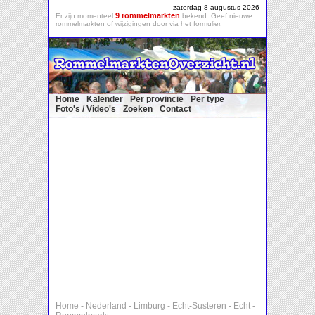
zaterdag 8 augustus 2026
9 rommelmarkten
Er zijn momenteel
bekend. Geef nieuwe
rommelmarkten of wijzigingen door via het
formulier
.
Home
Kalender
Per provincie
Per type
Foto's / Video's
Zoeken
Contact
Home
-
Nederland
-
Limburg
-
Echt-Susteren
-
Echt
-