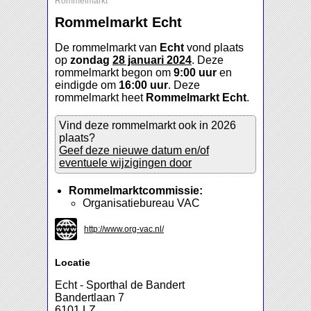
Rommelmarkt
Rommelmarkt Echt
De rommelmarkt van
Echt
vond plaats
op
zondag
28 januari 2024
. Deze
rommelmarkt begon om
9:00 uur
en
eindigde om
16:00 uur
. Deze
rommelmarkt heet
Rommelmarkt Echt
.
Vind deze rommelmarkt ook in 2026
plaats?
Geef deze nieuwe datum en/of
eventuele wijzigingen door
Rommelmarktcommissie:
Organisatiebureau VAC
http://www.org-vac.nl/
Locatie
Echt - Sporthal de Bandert
Bandertlaan 7
6101 LZ