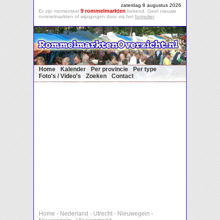
zaterdag 8 augustus 2026
9 rommelmarkten
Er zijn momenteel
bekend. Geef nieuwe
rommelmarkten of wijzigingen door via het
formulier
.
Home
Kalender
Per provincie
Per type
Foto's / Video's
Zoeken
Contact
Home
-
Nederland
-
Utrecht
-
Nieuwegein
-