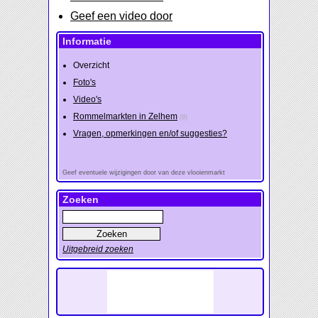
Geef een video door
Informatie
Overzicht
Foto's
Video's
Rommelmarkten in Zelhem
(9)
Vragen, opmerkingen en/of suggesties?
Geef eventuele wijzigingen door van deze vlooienmarkt
Zoeken
Uitgebreid zoeken