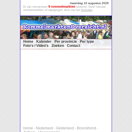
maandag 10 augustus 2026
9 rommelmarkten
Er zijn momenteel
bekend. Geef nieuwe
rommelmarkten of wijzigingen door via het
formulier
.
Home
Kalender
Per provincie
Per type
Foto's / Video's
Zoeken
Contact
Home
-
Nederland
-
Gelderland
-
Bronckhorst
-