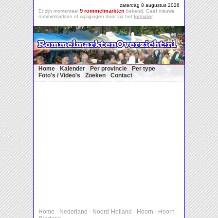
zaterdag 8 augustus 2026
9 rommelmarkten
Er zijn momenteel
bekend. Geef nieuwe
rommelmarkten of wijzigingen door via het
formulier
.
Home
Kalender
Per provincie
Per type
Foto's / Video's
Zoeken
Contact
Home
-
Nederland
-
Noord-Holland
-
Hoorn
-
Hoorn
-