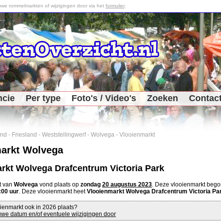
we rommelmarkten of wijzigingen door via het
formulier
.
ncie
Per type
Foto's / Video's
Zoeken
Contac
and
-
Friesland
-
Weststellingwerf
-
Wolvega
-
Vlooienmarkt
arkt Wolvega
rkt Wolvega Drafcentrum Victoria Park
t van
Wolvega
vond plaats op
zondag
20 augustus 2023
. Deze vlooienmarkt beg
:00 uur
. Deze vlooienmarkt heet
Vlooienmarkt Wolvega Drafcentrum Victoria Pa
ienmarkt ook in 2026 plaats?
we datum en/of eventuele wijzigingen door