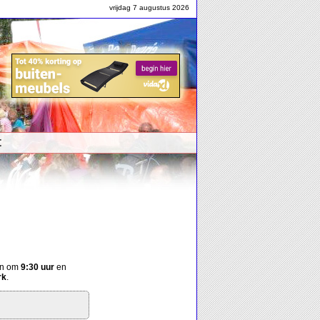
vrijdag 7 augustus 2026
t
on om
9:30 uur
en
rk
.