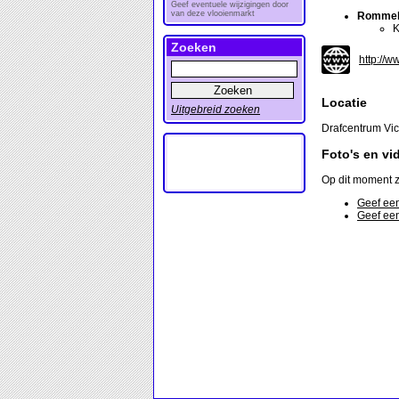
Geef eventuele wijzigingen door
van deze vlooienmarkt
Rommel
K
Zoeken
http://w
Locatie
Uitgebreid zoeken
Drafcentrum Vic
Foto's en vi
Op dit moment z
Geef een
Geef een