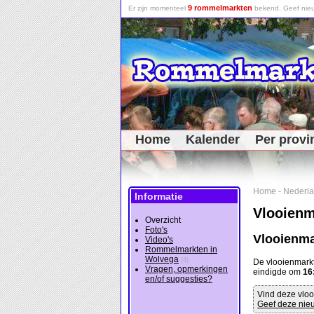
9 rommelmarkten
Er zijn momenteel
bekend. Geef nieu
Home
Kalender
Per provi
Home
-
Nederl
Informatie
Vlooienm
Overzicht
Foto's
Vlooienma
Video's
Rommelmarkten in
Wolvega
(4)
De vlooienmark
Vragen, opmerkingen
eindigde om
16
en/of suggesties?
Vind deze vloo
Geef deze nieu