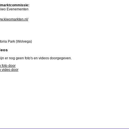
marktcommissie:
iwo Evenementen
ww.kiwomarkten.nl/
toria Park (Wolvega)
deos
ijn er nog geen foto's en videos doorgegeven.
 foto door
 video door