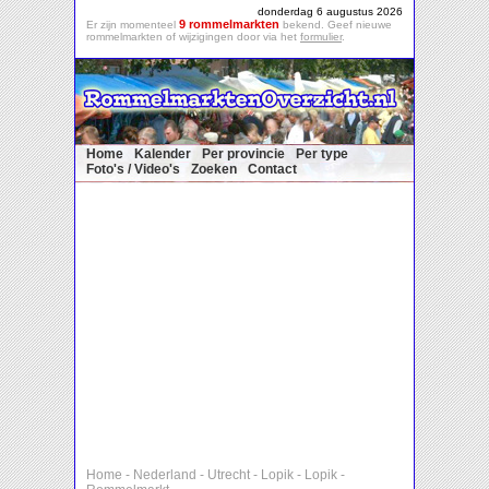
donderdag 6 augustus 2026
9 rommelmarkten
Er zijn momenteel
bekend. Geef nieuwe
rommelmarkten of wijzigingen door via het
formulier
.
Home
Kalender
Per provincie
Per type
Foto's / Video's
Zoeken
Contact
Home
-
Nederland
-
Utrecht
-
Lopik
-
Lopik
-