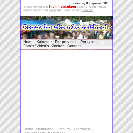
zaterdag 8 augustus 2026
9 rommelmarkten
Er zijn momenteel
bekend. Geef nieuwe
rommelmarkten of wijzigingen door via het
formulier
.
Home
Kalender
Per provincie
Per type
Foto's / Video's
Zoeken
Contact
Home
-
Nederland
-
Limburg
-
Roerdalen
-