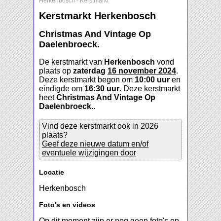
Herkenbosch
-
Kerstmarkt
Kerstmarkt Herkenbosch
Christmas And Vintage Op
Daelenbroeck.
De kerstmarkt van
Herkenbosch
vond
plaats op
zaterdag
16 november 2024
.
Deze kerstmarkt begon om
10:00 uur
en
eindigde om
16:30 uur
. Deze kerstmarkt
heet
Christmas And Vintage Op
Daelenbroeck.
.
Vind deze kerstmarkt ook in 2026
plaats?
Geef deze nieuwe datum en/of
eventuele wijzigingen door
Locatie
Herkenbosch
Foto's en videos
Op dit moment zijn er nog geen foto's en