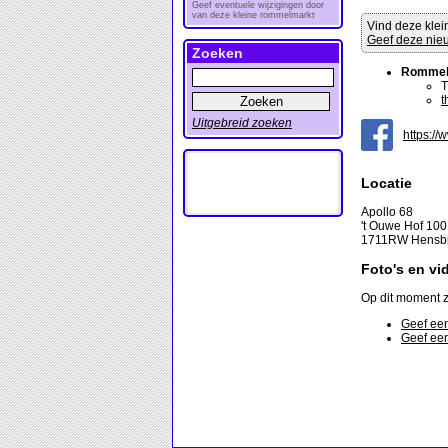
Geef eventuele wijzigingen door
van deze kleine rommelmarkt
Vind deze klei
Geef deze nieu
Zoeken
Rommel
T
t
Uitgebreid zoeken
https://
Locatie
Apollo 68
't Ouwe Hof 100
1711RW Hensbr
Foto's en vi
Op dit moment z
Geef een
Geef een