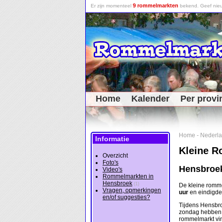
9 rommelmarkten
Er zijn momenteel
bekend. Geef nieu
Home
Kalender
Per provi
Home
-
Nederl
Informatie
Kleine 
Overzicht
Foto's
Hensbroek
Video's
Rommelmarkten in
Hensbroek
(1)
De kleine romm
Vragen, opmerkingen
uur
en eindigd
en/of suggesties?
Tijdens Hensbro
zondag hebben 
rommelmarkt vin