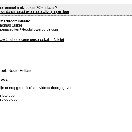
ne rommelmarkt ook in 2026 plaats?
we datum en/of eventuele wijzigingen door
marktcommissie:
homas Suiker
homassuiker@bootsflowerbulbs.com
www.facebook.com/hensbroekaktief.aktief
oek, Noord-Holland
deos
ijn er nog geen foto's en videos doorgegeven.
 foto door
 video door