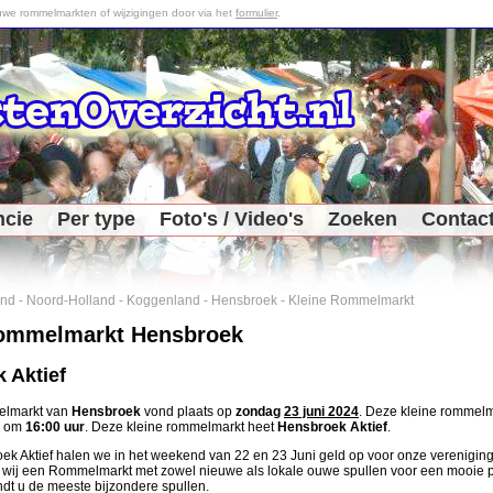
we rommelmarkten of wijzigingen door via het
formulier
.
ncie
Per type
Foto's / Video's
Zoeken
Contac
and
-
Noord-Holland
-
Koggenland
-
Hensbroek
-
Kleine Rommelmarkt
Rommelmarkt Hensbroek
 Aktief
elmarkt van
Hensbroek
vond plaats op
zondag
23 juni 2024
. Deze kleine rommel
e om
16:00 uur
. Deze kleine rommelmarkt heet
Hensbroek Aktief
.
ek Aktief halen we in het weekend van 22 en 23 Juni geld op voor onze vereniging
wij een Rommelmarkt met zowel nieuwe als lokale ouwe spullen voor een mooie p
dt u de meeste bijzondere spullen.